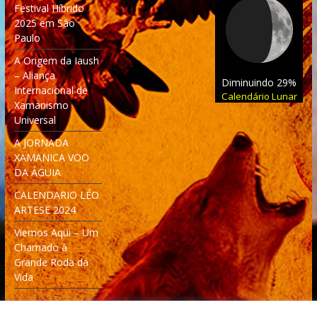
Festival Híbrido
2025 em São
Paulo
A Origem da Iaush
– Aliança
Diminuindo 29%
Internacional de
Calendário Lunar
Xamanismo
Universal
A JORNADA
XAMANICA VOO
DA ÁGUIA
CALENDARIO LÉO
ARTESE 2024
Viemos Aqui – Um
Chamado à
Grande Roda da
Vida