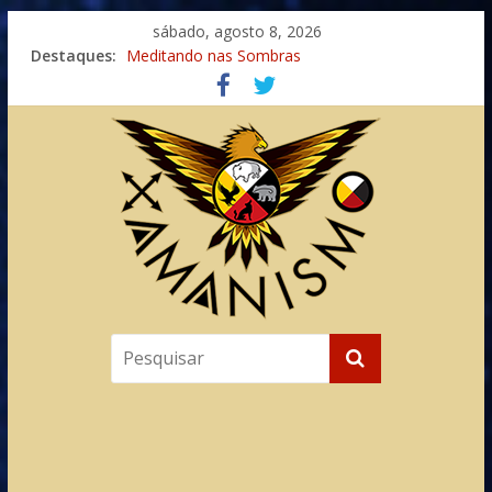
sábado, agosto 8, 2026
Destaques:
Meditando nas Sombras
Autosuficiência: A Jornada do Espírito Ancestral
Xamanismo Universal
Totens – Caminho Espiritual – Crescimento
Imaginação na Cura