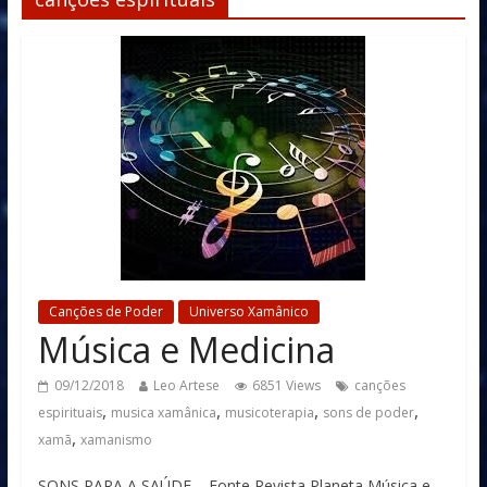
Canções de Poder
Universo Xamânico
Música e Medicina
09/12/2018
Leo Artese
6851 Views
canções
,
,
,
,
espirituais
musica xamânica
musicoterapia
sons de poder
,
xamã
xamanismo
SONS PARA A SAÚDE – Fonte Revista Planeta Música e