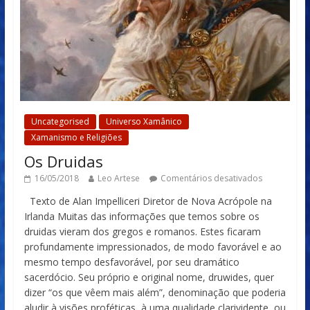
Uncategorised
Universo Xamânico
Xamanismo e Religiões
Os Druidas
16/05/2018
Leo Artese
Comentários desativados
Texto de Alan Impelliceri Diretor de Nova Acrópole na
Irlanda Muitas das informações que temos sobre os
druidas vieram dos gregos e romanos. Estes ficaram
profundamente impressionados, de modo favorável e ao
mesmo tempo desfavorável, por seu dramático
sacerdócio. Seu próprio e original nome, druwides, quer
dizer “os que vêem mais além”, denominação que poderia
aludir à visões proféticas, à uma qualidade clarividente, ou