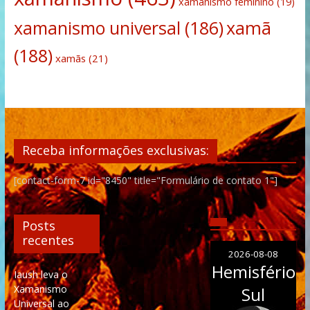
xamanismo feminino
(19)
xamanismo universal
(186)
xamã
(188)
xamãs
(21)
Receba informações exclusivas:
[contact-form-7 id="8450" title="Formulário de contato 1"]
Posts
recentes
2026-08-08
Hemisfério
Iaush leva o
Xamanismo
Sul
Universal ao