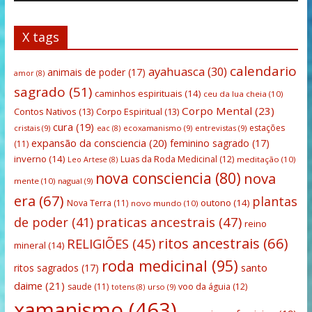
X tags
calendario
ayahuasca
(30)
animais de poder
(17)
amor
(8)
sagrado
(51)
caminhos espirituais
(14)
ceu da lua cheia
(10)
Corpo Mental
(23)
Contos Nativos
(13)
Corpo Espiritual
(13)
cura
(19)
estações
cristais
(9)
ecoxamanismo
(9)
entrevistas
(9)
eac
(8)
expansão da consciencia
(20)
feminino sagrado
(17)
(11)
inverno
(14)
Luas da Roda Medicinal
(12)
meditação
(10)
Leo Artese
(8)
nova consciencia
(80)
nova
mente
(10)
nagual
(9)
era
(67)
plantas
outono
(14)
Nova Terra
(11)
novo mundo
(10)
praticas ancestrais
(47)
de poder
(41)
reino
ritos ancestrais
(66)
RELIGIÕES
(45)
mineral
(14)
roda medicinal
(95)
santo
ritos sagrados
(17)
daime
(21)
saude
(11)
voo da águia
(12)
urso
(9)
totens
(8)
xamanismo
(463)