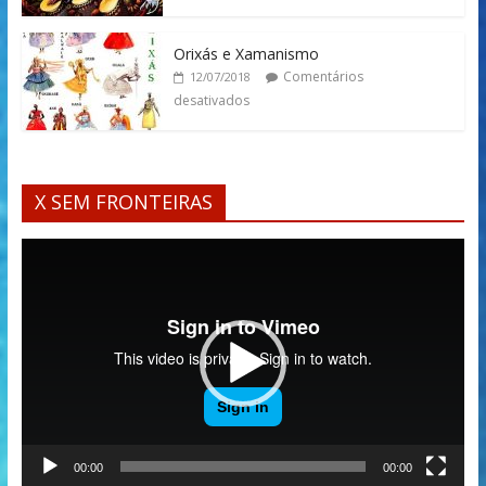
Orixás e Xamanismo
Comentários
12/07/2018
desativados
X SEM FRONTEIRAS
Tocador
de
vídeo
00:00
00:00