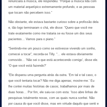
renunciara à música, ele respondeu: “Porque a música lida com
um material arquetípico extremamente profundo, e as pessoas
que tocam não percebem isso.”
Não obstante, ele estava bastante curioso sobre a profissão dela
e, tão logo terminaram o chá, ele disse: “Quero que você me
trate exatamente como me trataria se eu fosse um dos seus
pacientes… Vamos para o piano.”
“Sentindo-me um pouco como se estivesse vivendo um sonho,
comecei a tocar”, recorda-se Tilly. “… ele estava obviamente
comovido… ‘Não sei o que está acontecendo comigo’, disse ele.
‘O que você está fazendo?’
“Ele disparou uma pergunta atrás da outra. ‘Em tal e tal caso, o
que você tentaria tocar? Não me diga apenas; mostre-me.’ Eu
lhe contei muitas histórias de casos; trabalhamos por mais de
duas horas… Por fim, ele saiu-se com esta: ‘Isso abre linhas de
pesquisas totalmente novas, com as quais nunca sonhei. Não
por causa do que você disse, mas em virtude daquilo que senti e