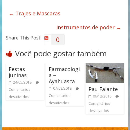
←
Trajes e Mascaras
Instrumentos de poder
→
Share This Post:
0
Você pode gostar também
Festas
Farmacologi
juninas
a –
Ayahuasca
24/05/2018
Pau Falante
07/08/2018
Comentários
Comentários
06/12/2018
desativados
desativados
Comentários
desativados