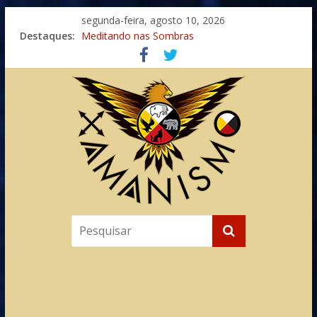
segunda-feira, agosto 10, 2026
Destaques:
Meditando nas Sombras
Autosuficiência: A Jornada do Espírito Ancestral
Xamanismo Universal
Totens – Caminho Espiritual – Crescimento
Imaginação na Cura