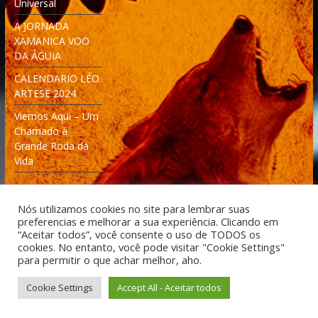
Universal
A JORNADA
XAMANICA VOO
DA ÁGUIA
CALENDARIO LÉO
ARTESE 2024
Viemos Aqui – Um
Chamado à
Grande Roda da
Vida
Nós utilizamos cookies no site para lembrar suas
preferencias e melhorar a sua experiência. Clicando em
“Aceitar todos”, você consente o uso de TODOS os
cookies. No entanto, você pode visitar "Cookie Settings"
Desenvolvido: Moleculas4D - Engenharia Espacial e
para permitir o que achar melhor, aho.
Tecnologia [moleculas4d.com.br]
Cookie Settings
Accept All - Aceitar todos