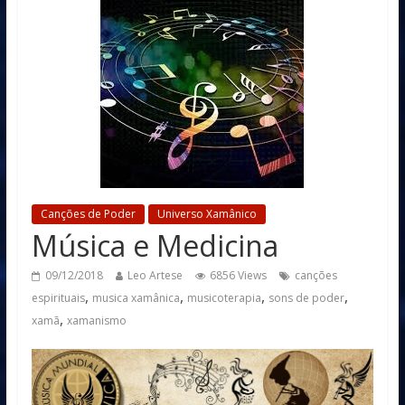
Canções de Poder
Universo Xamânico
Música e Medicina
09/12/2018
Leo Artese
6856 Views
canções
,
,
,
,
espirituais
musica xamânica
musicoterapia
sons de poder
,
xamã
xamanismo