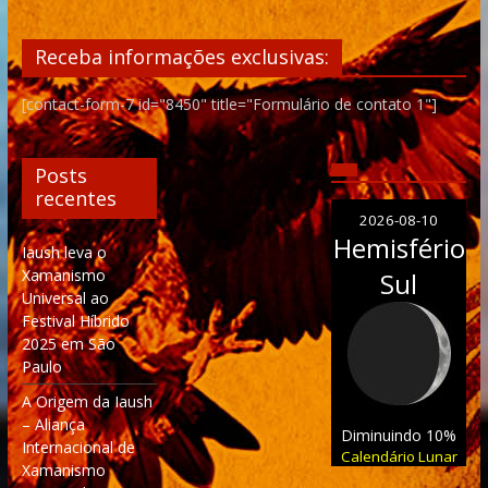
Receba informações exclusivas:
[contact-form-7 id="8450" title="Formulário de contato 1"]
Posts
recentes
2026-08-10
Hemisfério
Iaush leva o
Xamanismo
Sul
Universal ao
Festival Híbrido
2025 em São
Paulo
A Origem da Iaush
– Aliança
Diminuindo 10%
Internacional de
Calendário Lunar
Xamanismo