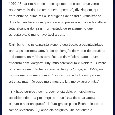
1970. “Estar em harmonia consigo mesmo e com o universo
pode ser mais do que um conceito poético”, diz Halpern, que
está entre os primeiros a usar tigelas de cristal e visualização
dirigida para fazer com que o cérebro passe a emitir ondas alfa e
teta, alcançando, assim, um estado de relaxamento que,
acredita ele, é muito favorável à cura.
Carl Jung
– o psicanalista pioneiro que trouxe a espiritualidade
para a psicoterapia através da exploração do mito e do arquétipo
– descobriu os méritos terapêuticos da música graças a um
encontro com Margaret Tilly, musicoterapeuta e pianista. Durante
uma visita que Tilly fez à casa de Jung na Suíça, em 1956, ele
informou-a com mau humor: “Já ouvi tudo e todos os grandes
artistas, mas não ouço mais música. Ela me exaure e irrita.”
Tilly ficou surpresa com a veemência dele, principalmente
considerando-se a presença, em sua “sala de estar ampla,
escura e aconchegante”, de “um grande piano Bechstein com o
tampo levantado”. Quando ela perguntou-lhe por que ele