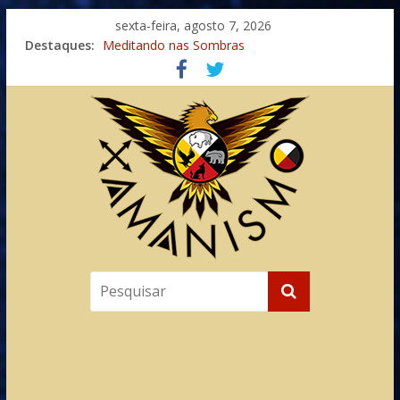
sexta-feira, agosto 7, 2026
Destaques:
Meditando nas Sombras
Autosuficiência: A Jornada do Espírito Ancestral
Xamanismo Universal
Totens – Caminho Espiritual – Crescimento
Imaginação na Cura