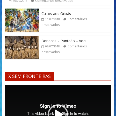
Comentários desativados
30/07/2018
Cultos aos Orixás
Comentários
11/07/2018
desativados
Bonecos – Panteão – Vodu
Comentários
06/07/2018
desativados
X SEM FRONTEIRAS
Tocador
de
vídeo