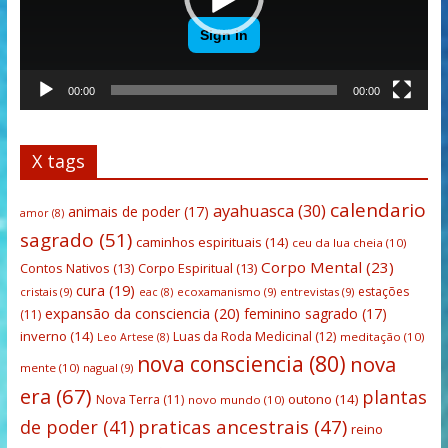
00:00
00:00
X tags
calendario
ayahuasca
(30)
animais de poder
(17)
amor
(8)
sagrado
(51)
caminhos espirituais
(14)
ceu da lua cheia
(10)
Corpo Mental
(23)
Contos Nativos
(13)
Corpo Espiritual
(13)
cura
(19)
estações
cristais
(9)
ecoxamanismo
(9)
entrevistas
(9)
eac
(8)
expansão da consciencia
(20)
feminino sagrado
(17)
(11)
inverno
(14)
Luas da Roda Medicinal
(12)
meditação
(10)
Leo Artese
(8)
nova consciencia
(80)
nova
mente
(10)
nagual
(9)
era
(67)
plantas
outono
(14)
Nova Terra
(11)
novo mundo
(10)
praticas ancestrais
(47)
de poder
(41)
reino