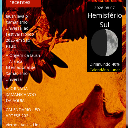
recentes
2026-08-07
Hemisfério
Iaush leva o
Xamanismo
Sul
Universal ao
Festival Híbrido
2025 em São
Paulo
A Origem da Iaush
– Aliança
Diminuindo 40%
Internacional de
Calendário Lunar
Xamanismo
Universal
A JORNADA
XAMANICA VOO
DA ÁGUIA
CALENDARIO LÉO
ARTESE 2024
Viemos Aqui – Um