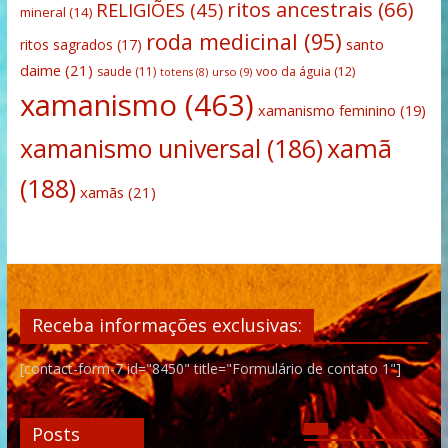
ritos ancestrais
(66)
RELIGIÕES
(45)
mineral
(14)
roda medicinal
(95)
santo
ritos sagrados
(17)
daime
(21)
saude
(11)
voo da águia
(12)
urso
(9)
totens
(8)
xamanismo
(463)
xamanismo feminino
(19)
xamanismo universal
(186)
xamã
(188)
xamãs
(21)
Receba informações exclusivas:
[contact-form-7 id="8450" title="Formulário de contato 1"]
Posts