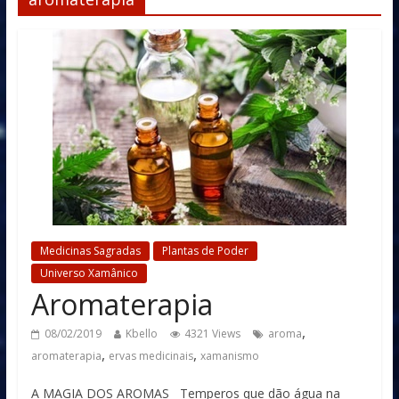
Medicinas Sagradas
Plantas de Poder
Universo Xamânico
Aromaterapia
,
08/02/2019
Kbello
4321 Views
aroma
,
,
aromaterapia
ervas medicinais
xamanismo
A MAGIA DOS AROMAS Temperos que dão água na