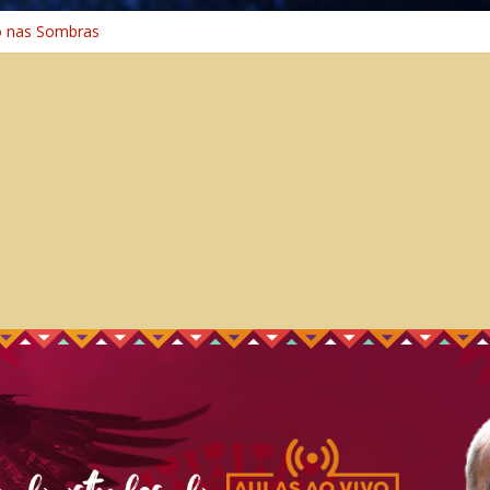
o na Cura
o nas Sombras
ência: A Jornada do Espírito Ancestral
 Universal
Caminho Espiritual – Crescimento