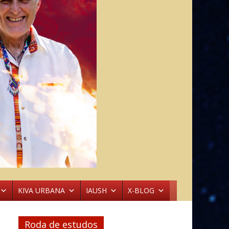
KIVA URBANA
IAUSH
X-BLOG
Roda de estudos