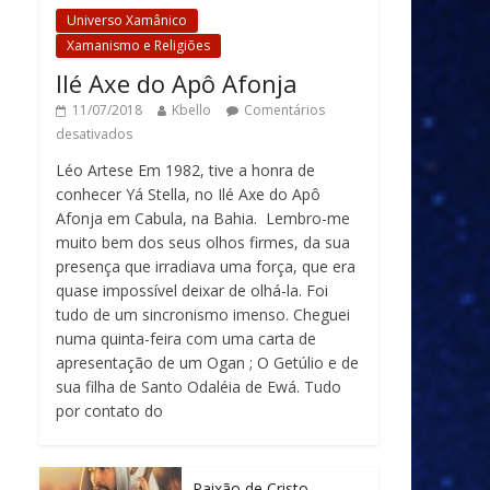
Universo Xamânico
Xamanismo e Religiões
Ilé Axe do Apô Afonja
11/07/2018
Kbello
Comentários
desativados
Léo Artese Em 1982, tive a honra de
conhecer Yá Stella, no Ilé Axe do Apô
Afonja em Cabula, na Bahia. Lembro-me
muito bem dos seus olhos firmes, da sua
presença que irradiava uma força, que era
quase impossível deixar de olhá-la. Foi
tudo de um sincronismo imenso. Cheguei
numa quinta-feira com uma carta de
apresentação de um Ogan ; O Getúlio e de
sua filha de Santo Odaléia de Ewá. Tudo
por contato do
Paixão de Cristo