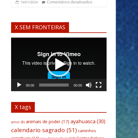
Comentários desativados
16/01/2024
X SEM FRONTEIRAS
Tocador
de
vídeo
00:00
00:00
X tags
ayahuasca
(30)
animais de poder
(17)
amor
(8)
calendario sagrado
(51)
caminhos