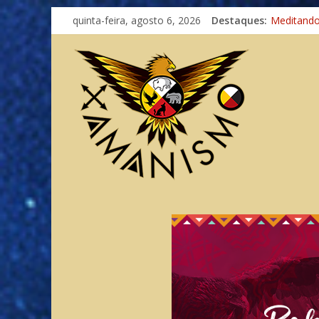
Imaginaçã
quinta-feira, agosto 6, 2026
Destaques:
Meditand
Autosufici
Xamanismo
Totens – 