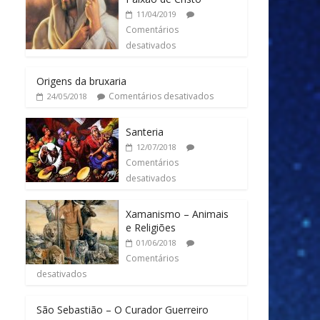
11/04/2019
Comentários
desativados
Origens da bruxaria
Comentários desativados
24/05/2018
Santeria
12/07/2018
Comentários
desativados
Xamanismo – Animais
e Religiões
01/06/2018
Comentários
desativados
São Sebastião – O Curador Guerreiro