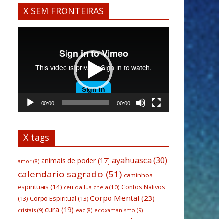
X SEM FRONTEIRAS
Tocador
de
vídeo
00:00
00:00
X tags
ayahuasca
(30)
animais de poder
(17)
amor
(8)
calendario sagrado
(51)
caminhos
espirituais
(14)
Contos Nativos
ceu da lua cheia
(10)
Corpo Mental
(23)
(13)
Corpo Espiritual
(13)
cura
(19)
cristais
(9)
ecoxamanismo
(9)
eac
(8)