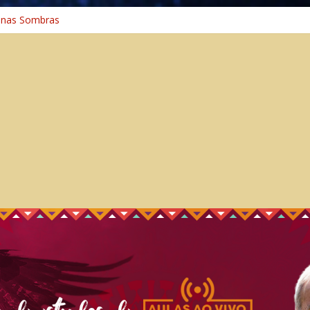
 na Cura
 nas Sombras
ncia: A Jornada do Espírito Ancestral
 Universal
aminho Espiritual – Crescimento