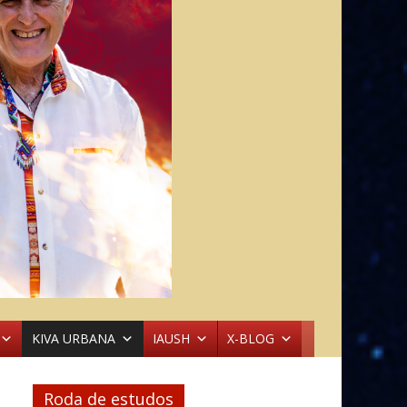
KIVA URBANA
IAUSH
X-BLOG
Roda de estudos