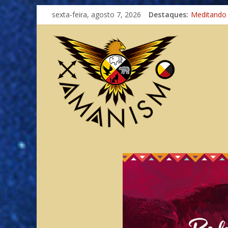
Imaginação
sexta-feira, agosto 7, 2026
Destaques:
Meditando
Autosuficiê
Xamanismo
Totens – C