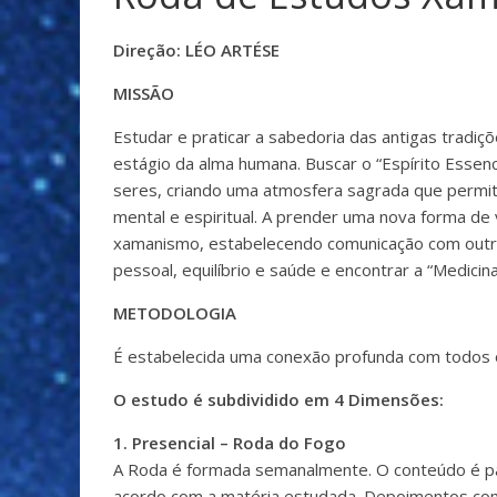
Direção: LÉO ARTÉSE
MISSÃO
Estudar e praticar a sabedoria das antigas trad
estágio da alma humana. Buscar o “Espírito Essen
seres, criando uma atmosfera sagrada que permita i
mental e espiritual. A prender uma nova forma de
xamanismo, estabelecendo comunicação com outros
pessoal, equilíbrio e saúde e encontrar a “Medicin
METODOLOGIA
É estabelecida uma conexão profunda com todos os 
O estudo é subdividido em 4 Dimensões:
1. Presencial – Roda do Fogo
A Roda é formada semanalmente. O conteúdo é pa
acordo com a matéria estudada. Depoimentos com 