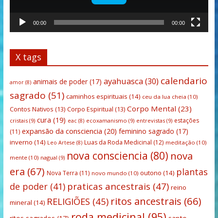
00:00
00:00
X tags
calendario
ayahuasca
(30)
animais de poder
(17)
amor
(8)
sagrado
(51)
caminhos espirituais
(14)
ceu da lua cheia
(10)
Corpo Mental
(23)
Contos Nativos
(13)
Corpo Espiritual
(13)
cura
(19)
estações
cristais
(9)
ecoxamanismo
(9)
entrevistas
(9)
eac
(8)
expansão da consciencia
(20)
feminino sagrado
(17)
(11)
inverno
(14)
Luas da Roda Medicinal
(12)
meditação
(10)
Leo Artese
(8)
nova consciencia
(80)
nova
mente
(10)
nagual
(9)
era
(67)
plantas
outono
(14)
Nova Terra
(11)
novo mundo
(10)
praticas ancestrais
(47)
de poder
(41)
reino
ritos ancestrais
(66)
RELIGIÕES
(45)
mineral
(14)
roda medicinal
(95)