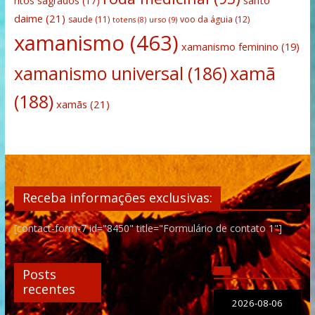
santo
ritos sagrados
(17)
daime
(21)
saude
(11)
voo da águia
(12)
urso
(9)
totens
(8)
xamanismo
(463)
xamanismo feminino
(19)
xamanismo universal
(186)
xamã
(188)
xamãs
(21)
Receba informações exclusivas:
[contact-form-7 id="8450" title="Formulário de contato 1"]
Posts
recentes
2026-08-06