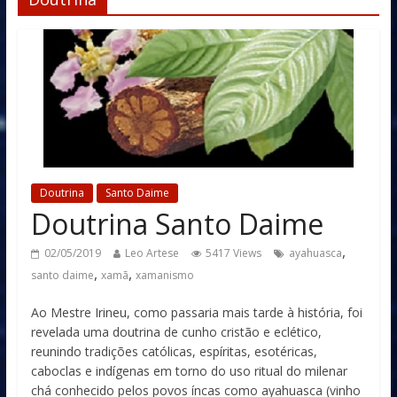
Doutrina
Santo Daime
Doutrina Santo Daime
,
02/05/2019
Leo Artese
5417 Views
ayahuasca
,
,
santo daime
xamã
xamanismo
Ao Mestre Irineu, como passaria mais tarde à história, foi
revelada uma doutrina de cunho cristão e eclético,
reunindo tradições católicas, espíritas, esotéricas,
caboclas e indígenas em torno do uso ritual do milenar
chá conhecido pelos povos íncas como ayahuasca (vinho