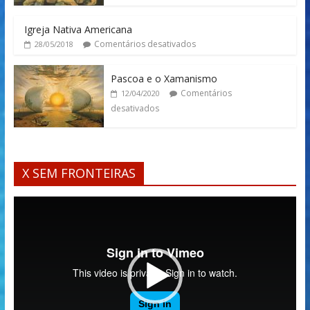
Igreja Nativa Americana
Comentários desativados
28/05/2018
Pascoa e o Xamanismo
Comentários
12/04/2020
desativados
X SEM FRONTEIRAS
Tocador
de
vídeo