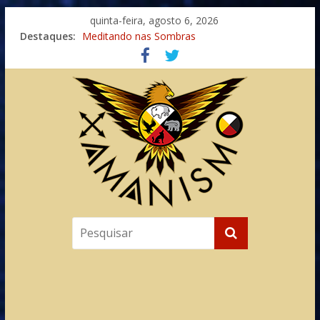
quinta-feira, agosto 6, 2026
Destaques:
Meditando nas Sombras
Autosuficiência: A Jornada do Espírito Ancestral
Xamanismo Universal
Totens – Caminho Espiritual – Crescimento
Imaginação na Cura