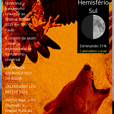
Hemisfério
Iaush leva o
Xamanismo
Sul
Universal ao
Festival Híbrido
2025 em São
Paulo
A Origem da Iaush
– Aliança
Diminuindo 51%
Internacional de
Calendário Lunar
Xamanismo
Universal
A JORNADA
XAMANICA VOO
DA ÁGUIA
CALENDARIO LÉO
ARTESE 2024
Viemos Aqui – Um
Chamado à
Grande Roda da