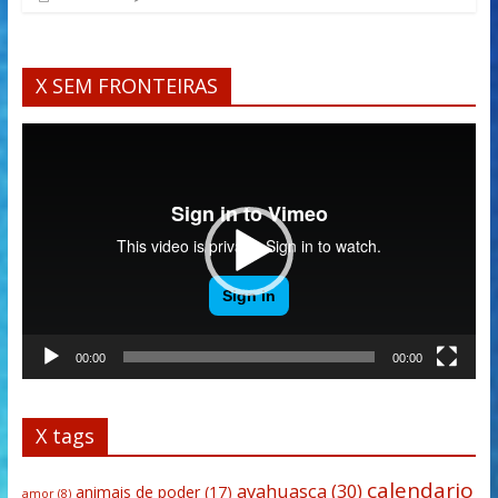
X SEM FRONTEIRAS
Tocador
de
vídeo
00:00
00:00
X tags
calendario
ayahuasca
(30)
animais de poder
(17)
amor
(8)