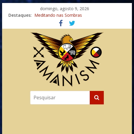
domingo, agosto 9, 2026
Destaques:
Meditando nas Sombras
Autosuficiência: A Jornada do Espírito Ancestral
Xamanismo Universal
Totens – Caminho Espiritual – Crescimento
Imaginação na Cura