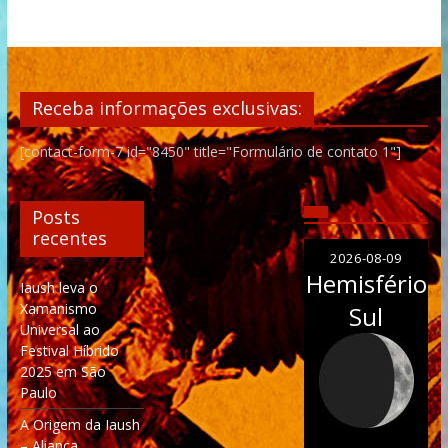
Receba informações exclusivas:
[contact-form-7 id="8450" title="Formulário de contato 1"]
Posts
recentes
2026-08-09
Hemisfério
Iaush leva o
Xamanismo
Sul
Universal ao
Festival Híbrido
2025 em São
Paulo
A Origem da Iaush
– Aliança