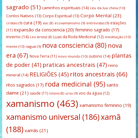
sagrado
(51)
caminhos espirituais
(14)
ceu da lua cheia
(10)
Corpo Mental
(23)
Contos Nativos
(13)
Corpo Espiritual
(13)
cura
(19)
estações
cristais
(9)
ecoxamanismo
(9)
entrevistas
(9)
eac
(8)
expansão da consciencia
(20)
feminino sagrado
(17)
(11)
inverno
(14)
Luas da Roda Medicinal
(12)
meditação
(10)
Leo Artese
(8)
nova consciencia
(80)
nova
mente
(10)
nagual
(9)
era
(67)
plantas
outono
(14)
Nova Terra
(11)
novo mundo
(10)
praticas ancestrais
(47)
de poder
(41)
reino
ritos ancestrais
(66)
RELIGIÕES
(45)
mineral
(14)
roda medicinal
(95)
santo
ritos sagrados
(17)
daime
(21)
saude
(11)
voo da águia
(12)
urso
(9)
totens
(8)
xamanismo
(463)
xamanismo feminino
(19)
xamanismo universal
(186)
xamã
(188)
xamãs
(21)