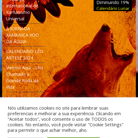
Diminuindo 19%
Internacional de
Calendário Lunar
Xamanismo
Universal
A JORNADA
XAMANICA VOO
DA ÁGUIA
CALENDARIO LÉO
ARTESE 2024
Viemos Aqui – Um
Chamado à
Grande Roda da
Vida
Nós utilizamos cookies no site para lembrar suas
preferencias e melhorar a sua experiência. Clicando em
“Aceitar todos”, você consente o uso de TODOS os
cookies. No entanto, você pode visitar "Cookie Settings"
Desenvolvido: Moleculas4D - Engenharia Espacial e
para permitir o que achar melhor, aho.
Tecnologia [moleculas4d.com.br]