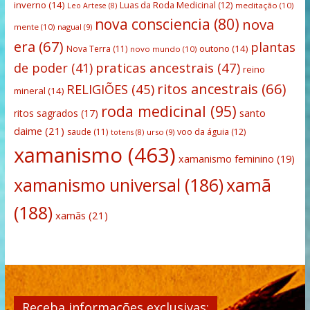
inverno
(14)
Luas da Roda Medicinal
(12)
meditação
(10)
Leo Artese
(8)
nova consciencia
(80)
nova
mente
(10)
nagual
(9)
era
(67)
plantas
outono
(14)
Nova Terra
(11)
novo mundo
(10)
praticas ancestrais
(47)
de poder
(41)
reino
ritos ancestrais
(66)
RELIGIÕES
(45)
mineral
(14)
roda medicinal
(95)
santo
ritos sagrados
(17)
daime
(21)
saude
(11)
voo da águia
(12)
urso
(9)
totens
(8)
xamanismo
(463)
xamanismo feminino
(19)
xamanismo universal
(186)
xamã
(188)
xamãs
(21)
Receba informações exclusivas: