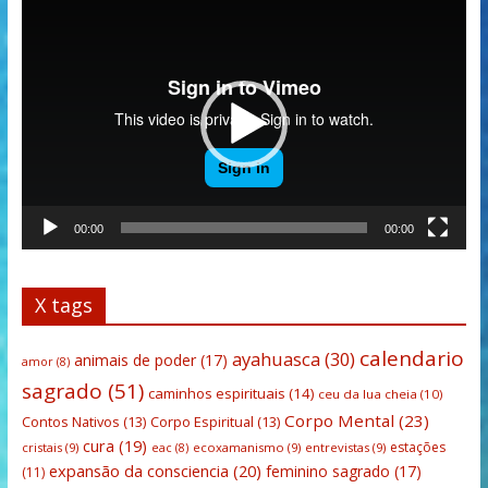
Tocador
de
vídeo
00:00
00:00
X tags
calendario
ayahuasca
(30)
animais de poder
(17)
amor
(8)
sagrado
(51)
caminhos espirituais
(14)
ceu da lua cheia
(10)
Corpo Mental
(23)
Contos Nativos
(13)
Corpo Espiritual
(13)
cura
(19)
estações
cristais
(9)
ecoxamanismo
(9)
entrevistas
(9)
eac
(8)
expansão da consciencia
(20)
feminino sagrado
(17)
(11)