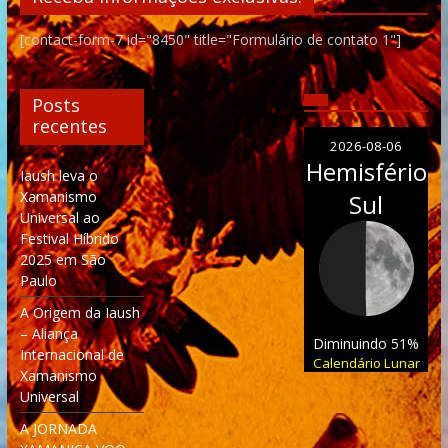
[contact-form-7 id="8450" title="Formulário de contato 1"]
Posts
recentes
2026-08-06
Hemisfério
Iaush leva o
Xamanismo
Sul
Universal ao
Festival Híbrido
2025 em São
Paulo
A Origem da Iaush
– Aliança
Diminuindo 51%
Internacional de
Calendário Lunar
Xamanismo
Universal
A JORNADA