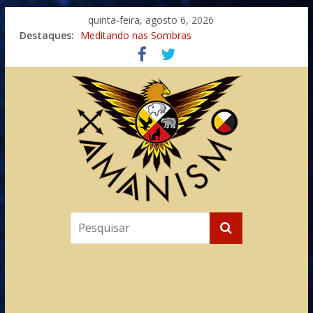
quinta-feira, agosto 6, 2026
Imaginação na Cura
Destaques:
Meditando nas Sombras
Autosuficiência: A Jornada do Espírito Ancestral
Xamanismo Universal
Totens – Caminho Espiritual – Crescimento