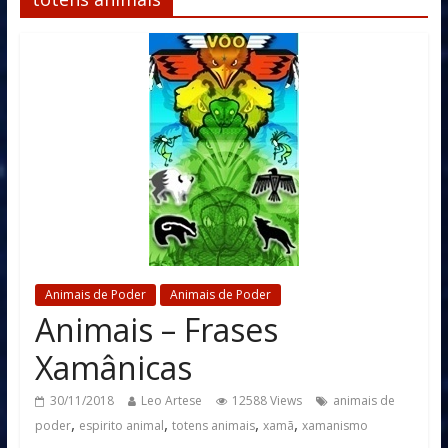
Animais de Poder
Animais de Poder
Animais – Frases
Xamânicas
30/11/2018
Leo Artese
12588 Views
animais de
,
,
,
,
poder
espirito animal
totens animais
xamã
xamanismo