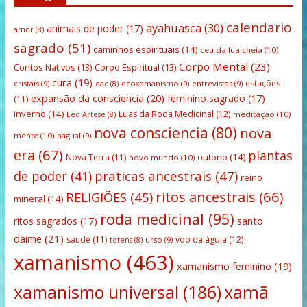
calendario
ayahuasca
(30)
animais de poder
(17)
amor
(8)
sagrado
(51)
caminhos espirituais
(14)
ceu da lua cheia
(10)
Corpo Mental
(23)
Contos Nativos
(13)
Corpo Espiritual
(13)
cura
(19)
estações
cristais
(9)
ecoxamanismo
(9)
entrevistas
(9)
eac
(8)
expansão da consciencia
(20)
feminino sagrado
(17)
(11)
inverno
(14)
Luas da Roda Medicinal
(12)
meditação
(10)
Leo Artese
(8)
nova consciencia
(80)
nova
mente
(10)
nagual
(9)
era
(67)
plantas
outono
(14)
Nova Terra
(11)
novo mundo
(10)
praticas ancestrais
(47)
de poder
(41)
reino
ritos ancestrais
(66)
RELIGIÕES
(45)
mineral
(14)
roda medicinal
(95)
santo
ritos sagrados
(17)
daime
(21)
saude
(11)
voo da águia
(12)
urso
(9)
totens
(8)
xamanismo
(463)
xamanismo feminino
(19)
xamanismo universal
(186)
xamã