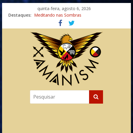
quinta-feira, agosto 6, 2026
Destaques:
Meditando nas Sombras
Autosuficiência: A Jornada do Espírito Ancestral
Xamanismo Universal
Totens – Caminho Espiritual – Crescimento
Imaginação na Cura