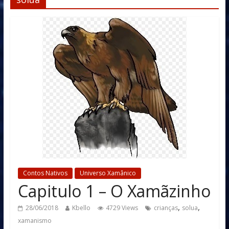
Contos Nativos
Universo Xamânico
Capitulo 1 – O Xamãzinho
,
,
28/06/2018
Kbello
4729 Views
crianças
solua
xamanismo