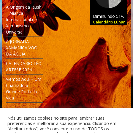
A Origem da Iaush
– Aliança
Diminuindo 51%
Internacional de
Calendário Lunar
Xamanismo
Universal
A JORNADA
XAMANICA VOO
DA ÁGUIA
CALENDARIO LÉO
ARTESE 2024
Viemos Aqui – Um
Chamado à
Grande Roda da
Vida
Nós utilizamos cookies no site para lembrar suas
preferencias e melhorar a sua experiência. Clicando em
“Aceitar todos”, você consente o uso de TODOS os