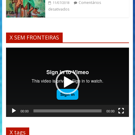
Comentários
11/07/2018
desativados
X SEM FRONTEIRAS
Tocador
de
vídeo
00:00
00:00
X tags