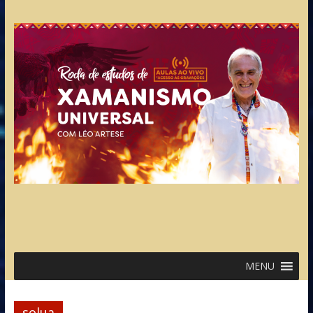
MENU
solua