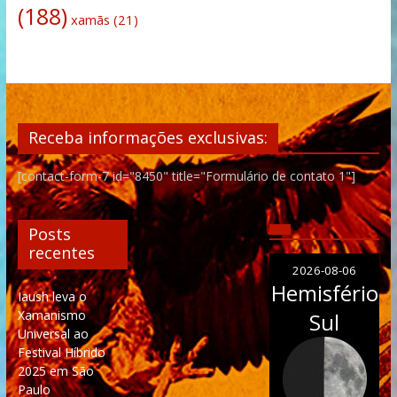
(188)
xamãs
(21)
Receba informações exclusivas:
[contact-form-7 id="8450" title="Formulário de contato 1"]
Posts
recentes
2026-08-06
Hemisfério
Iaush leva o
Xamanismo
Sul
Universal ao
Festival Híbrido
2025 em São
Paulo