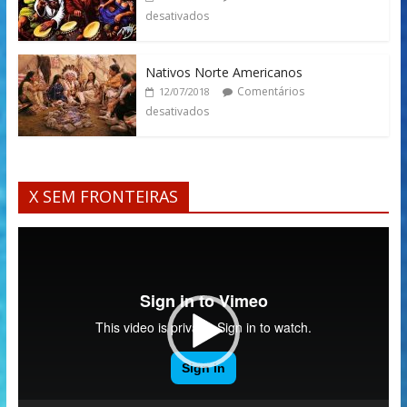
desativados
Nativos Norte Americanos
Comentários
12/07/2018
desativados
X SEM FRONTEIRAS
Tocador
de
vídeo