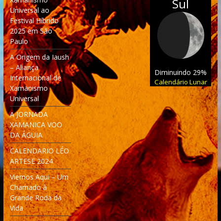
Sul
Universal ao
Festival Híbrido
2025 em São
Paulo
A Origem da Iaush
– Aliança
Diminuindo 29%
Internacional de
Calendário Lunar
Xamanismo
Universal
A JORNADA
XAMANICA VOO
DA ÁGUIA
CALENDARIO LÉO
ARTESE 2024
Viemos Aqui – Um
Chamado à
Grande Roda da
Vida