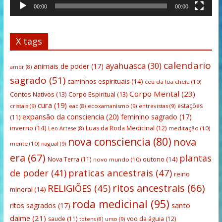
00:00
00:00
X tags
calendario
ayahuasca
(30)
animais de poder
(17)
amor
(8)
sagrado
(51)
caminhos espirituais
(14)
ceu da lua cheia
(10)
Corpo Mental
(23)
Contos Nativos
(13)
Corpo Espiritual
(13)
cura
(19)
estações
cristais
(9)
ecoxamanismo
(9)
entrevistas
(9)
eac
(8)
expansão da consciencia
(20)
feminino sagrado
(17)
(11)
inverno
(14)
Luas da Roda Medicinal
(12)
meditação
(10)
Leo Artese
(8)
nova consciencia
(80)
nova
mente
(10)
nagual
(9)
era
(67)
plantas
outono
(14)
Nova Terra
(11)
novo mundo
(10)
praticas ancestrais
(47)
de poder
(41)
reino
ritos ancestrais
(66)
RELIGIÕES
(45)
mineral
(14)
roda medicinal
(95)
santo
ritos sagrados
(17)
daime
(21)
saude
(11)
voo da águia
(12)
urso
(9)
totens
(8)