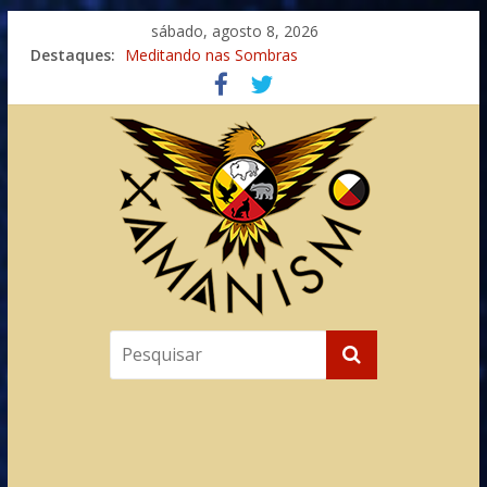
sábado, agosto 8, 2026
Destaques:
Meditando nas Sombras
Autosuficiência: A Jornada do Espírito Ancestral
Xamanismo Universal
Totens – Caminho Espiritual – Crescimento
Imaginação na Cura