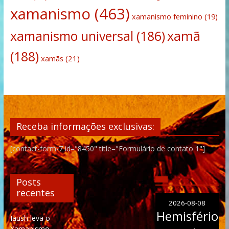
xamanismo
(463)
xamanismo feminino
(19)
xamanismo universal
(186)
xamã
(188)
xamãs
(21)
Receba informações exclusivas:
[contact-form-7 id="8450" title="Formulário de contato 1"]
Posts
recentes
2026-08-08
Hemisfério
Iaush leva o
Xamanismo