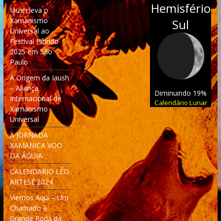
Hemisfério
Iaush leva o
Xamanismo
Sul
Universal ao
Festival Híbrido
2025 em São
Paulo
A Origem da Iaush
– Aliança
Diminuindo 19%
Internacional de
Calendário Lunar
Xamanismo
Universal
A JORNADA
XAMANICA VOO
DA ÁGUIA
CALENDARIO LÉO
ARTESE 2024
Viemos Aqui – Um
Chamado à
Grande Roda da