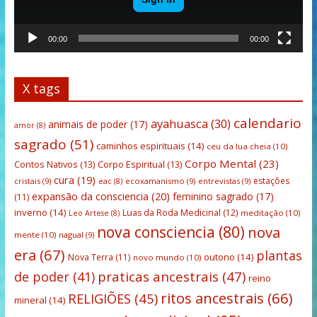
00:00
00:00
X tags
calendario
ayahuasca
(30)
animais de poder
(17)
amor
(8)
sagrado
(51)
caminhos espirituais
(14)
ceu da lua cheia
(10)
Corpo Mental
(23)
Contos Nativos
(13)
Corpo Espiritual
(13)
cura
(19)
estações
cristais
(9)
ecoxamanismo
(9)
entrevistas
(9)
eac
(8)
expansão da consciencia
(20)
feminino sagrado
(17)
(11)
inverno
(14)
Luas da Roda Medicinal
(12)
meditação
(10)
Leo Artese
(8)
nova consciencia
(80)
nova
mente
(10)
nagual
(9)
era
(67)
plantas
outono
(14)
Nova Terra
(11)
novo mundo
(10)
praticas ancestrais
(47)
de poder
(41)
reino
ritos ancestrais
(66)
RELIGIÕES
(45)
mineral
(14)