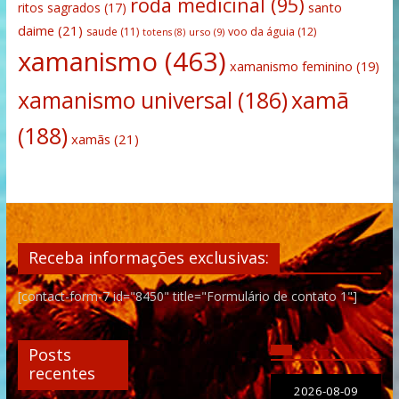
roda medicinal
(95)
santo
ritos sagrados
(17)
daime
(21)
saude
(11)
voo da águia
(12)
urso
(9)
totens
(8)
xamanismo
(463)
xamanismo feminino
(19)
xamanismo universal
(186)
xamã
(188)
xamãs
(21)
Receba informações exclusivas:
[contact-form-7 id="8450" title="Formulário de contato 1"]
Posts
recentes
2026-08-09