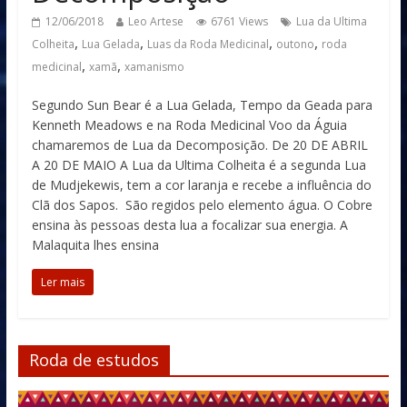
12/06/2018
Leo Artese
6761 Views
Lua da Ultima
,
,
,
,
Colheita
Lua Gelada
Luas da Roda Medicinal
outono
roda
,
,
medicinal
xamã
xamanismo
Segundo Sun Bear é a Lua Gelada, Tempo da Geada para
Kenneth Meadows e na Roda Medicinal Voo da Águia
chamaremos de Lua da Decomposição. De 20 DE ABRIL
A 20 DE MAIO A Lua da Ultima Colheita é a segunda Lua
de Mudjekewis, tem a cor laranja e recebe a influência do
Clã dos Sapos. São regidos pelo elemento água. O Cobre
ensina às pessoas desta lua a focalizar sua energia. A
Malaquita lhes ensina
Ler mais
Roda de estudos