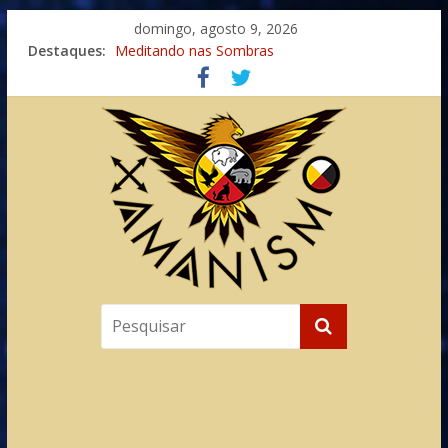
domingo, agosto 9, 2026
Destaques:
Meditando nas Sombras
Autosuficiência: A Jornada do Espírito Ancestral
Xamanismo Universal
Totens – Caminho Espiritual – Crescimento
Imaginação na Cura