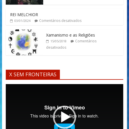
REI MELCHIOR
Comentários desativados
03/01/2024
Xamanismo e as Religiões
Comentários
15/05/2018
desativados
X SEM FRONTEIRAS
Tocador
de
vídeo