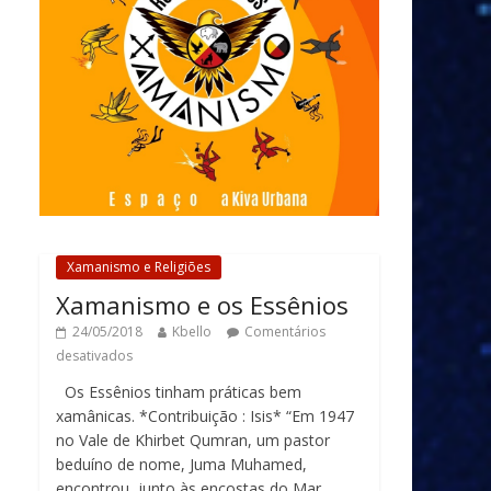
Xamanismo e Religiões
Xamanismo e os Essênios
24/05/2018
Kbello
Comentários
desativados
Os Essênios tinham práticas bem
xamânicas. *Contribuição : Isis* “Em 1947
no Vale de Khirbet Qumran, um pastor
beduíno de nome, Juma Muhamed,
encontrou, junto às encostas do Mar