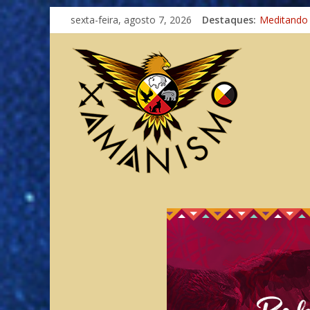
Imaginação
sexta-feira, agosto 7, 2026
Destaques:
Meditando
Autosuficiê
Xamanismo
Totens – C