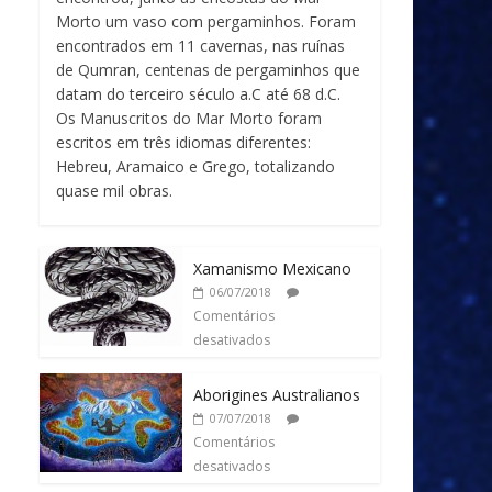
Morto um vaso com pergaminhos. Foram
encontrados em 11 cavernas, nas ruínas
de Qumran, centenas de pergaminhos que
datam do terceiro século a.C até 68 d.C.
Os Manuscritos do Mar Morto foram
escritos em três idiomas diferentes:
Hebreu, Aramaico e Grego, totalizando
quase mil obras.
Xamanismo Mexicano
06/07/2018
Comentários
desativados
Aborigines Australianos
07/07/2018
Comentários
desativados