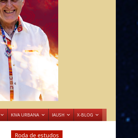
KIVA URBANA
IAUSH
X-BLOG
Roda de estudos