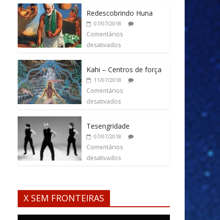
Redescobrindo Huna
07/07/2018
Comentários
desativados
Kahi – Centros de força
11/07/2018
Comentários
desativados
Tesengridade
07/07/2018
Comentários
desativados
X SEM FRONTEIRAS
Tocador