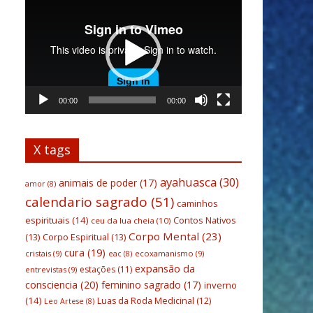
de
vídeo
00:00
00:00
X tags
ayahuasca
(30)
animais de poder
(17)
amor
(8)
calendario sagrado
(51)
caminhos
espirituais
(14)
Contos Nativos
ceu da lua cheia
(10)
Corpo Mental
(23)
(13)
Corpo Espiritual
(13)
cura
(19)
cristais
(9)
ecoxamanismo
(9)
eac
(8)
expansão da
estações
(11)
entrevistas
(9)
consciencia
(20)
feminino sagrado
(17)
inverno
(14)
Luas da Roda Medicinal
(12)
Leo Artese
(8)