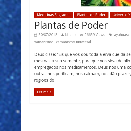
Medicinas Sagradas
Plantas de Poder
Universo 
Plantas de Poder
30/07/2018
Kbello
26639 Views
ayahuasc
,
xamanismo
xamanismo universal
Deus disse: “Eis que vos dou toda a erva que dá se
mesmas a sua semente, para que vos sirva de alim
empregados nos medicamentos. Deus nos uma com
outras nos purificam, nos calmam, nos dão praze
regiões de
Ler mais