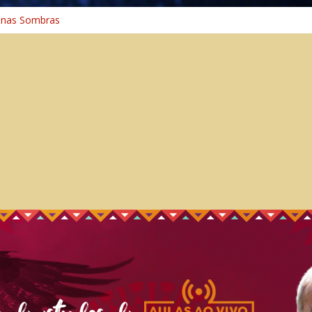
 na Cura
 nas Sombras
ncia: A Jornada do Espírito Ancestral
 Universal
aminho Espiritual – Crescimento