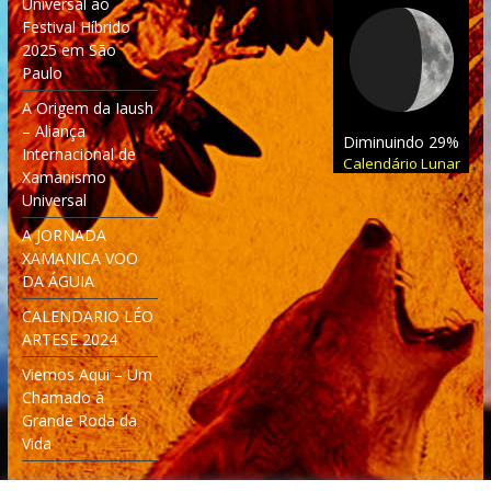
Universal ao
Festival Híbrido
2025 em São
Paulo
A Origem da Iaush
– Aliança
Diminuindo 29%
Internacional de
Calendário Lunar
Xamanismo
Universal
A JORNADA
XAMANICA VOO
DA ÁGUIA
CALENDARIO LÉO
ARTESE 2024
Viemos Aqui – Um
Chamado à
Grande Roda da
Vida