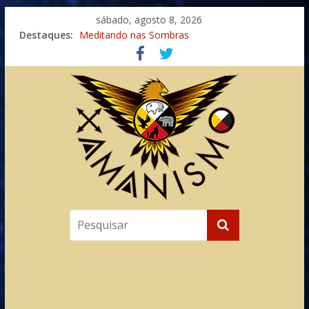
sábado, agosto 8, 2026
Destaques:
Meditando nas Sombras
Autosuficiência: A Jornada do Espírito Ancestral
Xamanismo Universal
Totens – Caminho Espiritual – Crescimento
Imaginação na Cura