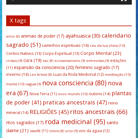
X tags
calendario
ayahuasca
(30)
animais de poder
(17)
amor
(8)
sagrado
(51)
caminhos espirituais
(14)
ceu da lua cheia
(10)
Corpo Mental
(23)
Contos Nativos
(13)
Corpo Espiritual
(13)
cura
(19)
estações
cristais
(9)
ecoxamanismo
(9)
entrevistas
(9)
eac
(8)
expansão da consciencia
(20)
feminino sagrado
(17)
(11)
inverno
(14)
Luas da Roda Medicinal
(12)
meditação
(10)
Leo Artese
(8)
nova consciencia
(80)
nova
mente
(10)
nagual
(9)
era
(67)
plantas
outono
(14)
Nova Terra
(11)
novo mundo
(10)
praticas ancestrais
(47)
de poder
(41)
reino
ritos ancestrais
(66)
RELIGIÕES
(45)
mineral
(14)
roda medicinal
(95)
santo
ritos sagrados
(17)
daime
(21)
saude
(11)
voo da águia
(12)
urso
(9)
totens
(8)