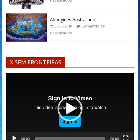
desativados
Aborigines Australianos
Comentários
07/07/2018
desativados
X SEM FRONTEIRAS
Tocador
de
vídeo
00:00
00:00