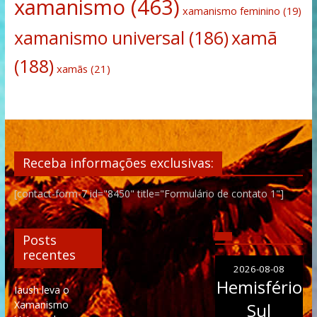
xamanismo
(463)
xamanismo feminino
(19)
xamanismo universal
(186)
xamã
(188)
xamãs
(21)
Receba informações exclusivas:
[contact-form-7 id="8450" title="Formulário de contato 1"]
Posts
recentes
2026-08-08
Hemisfério
Iaush leva o
Xamanismo
Sul