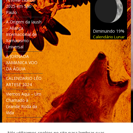
2025 em São
Paulo
A Origem da Iaush
– Aliança
Diminuindo 19%
Internacional de
Calendário Lunar
Xamanismo
Universal
A JORNADA
XAMANICA VOO
DA ÁGUIA
CALENDARIO LÉO
ARTESE 2024
Viemos Aqui – Um
Chamado à
Grande Roda da
Vida
Nós utilizamos cookies no site para lembrar suas