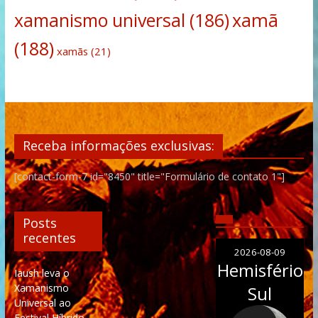
xamanismo universal
(186)
xamã
(188)
xamãs
(21)
Receba informações exclusivas:
[contact-form-7 id="8450" title="Formulário de contato 1"]
Posts
recentes
2026-08-09
Hemisfério
Iaush leva o
Xamanismo
Sul
Universal ao
Festival Híbrido