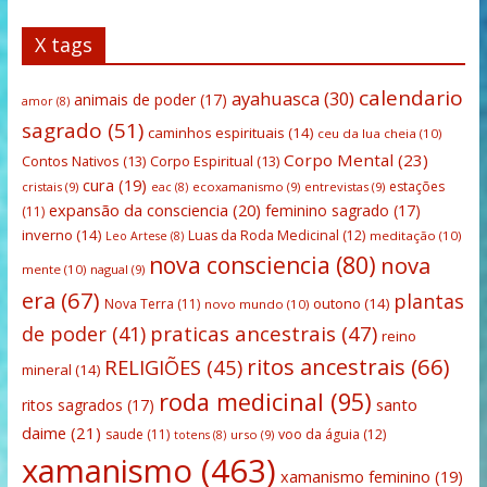
X tags
calendario
ayahuasca
(30)
animais de poder
(17)
amor
(8)
sagrado
(51)
caminhos espirituais
(14)
ceu da lua cheia
(10)
Corpo Mental
(23)
Contos Nativos
(13)
Corpo Espiritual
(13)
cura
(19)
estações
cristais
(9)
ecoxamanismo
(9)
entrevistas
(9)
eac
(8)
expansão da consciencia
(20)
feminino sagrado
(17)
(11)
inverno
(14)
Luas da Roda Medicinal
(12)
meditação
(10)
Leo Artese
(8)
nova consciencia
(80)
nova
mente
(10)
nagual
(9)
era
(67)
plantas
outono
(14)
Nova Terra
(11)
novo mundo
(10)
praticas ancestrais
(47)
de poder
(41)
reino
ritos ancestrais
(66)
RELIGIÕES
(45)
mineral
(14)
roda medicinal
(95)
santo
ritos sagrados
(17)
daime
(21)
saude
(11)
voo da águia
(12)
urso
(9)
totens
(8)
xamanismo
(463)
xamanismo feminino
(19)