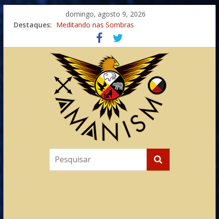
domingo, agosto 9, 2026
Destaques:
Meditando nas Sombras
Autosuficiência: A Jornada do Espírito Ancestral
Xamanismo Universal
Totens – Caminho Espiritual – Crescimento
Imaginação na Cura