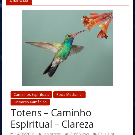
Caminhos Espirituais
Roda Medicinal
Universo Xamânico
Totens – Caminho
Espiritual – Clareza
,
14/06/2018
Leo Artese
7188 Views
Beija-Flor