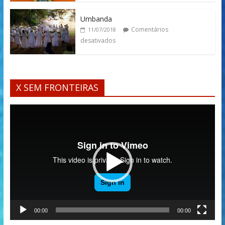
Umbanda
Comentários
11/07/2018
desativados
X SEM FRONTEIRAS
Tocador
de
vídeo
00:00
00:00