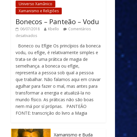
Universo Xamânico
Xamanismo e Religiões
Bonecos – Panteão – Vodu
06/07/2018
Kbello
Comentários
desativados
Boneco ou Efígie Os princípios da boneca
vodu, ou efígie, é relativamente simples e
trata-se de uma prática de magia de
semelhança. a boneca ou efígie,
representa a pessoa sob qual a pessoa
que trabalhar. Não falamos aqui em cravar
agulhar para fazer o mal, mas antes para
transformar a energia e atualizá-la no
mundo físico. As práticas não são boas
nem má por sí próprias. PANTEÃO
FONTE: transcrição do livro a Magia
Xamanismo e Buda