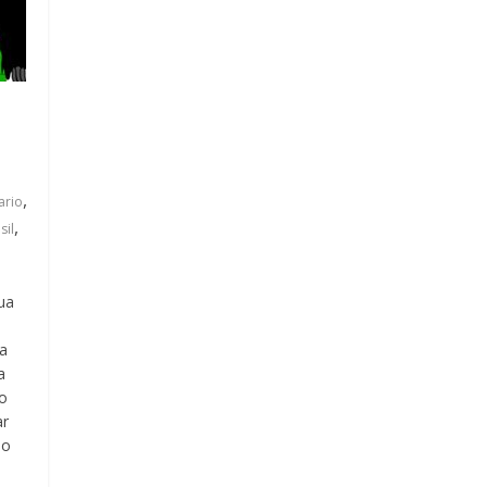
,
ario
,
sil
ua
ua
a
ão
ar
oo