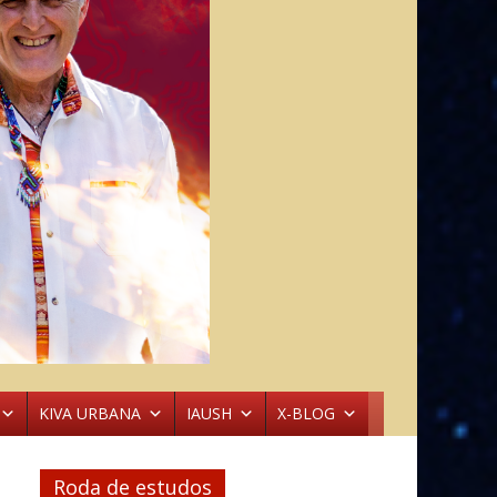
KIVA URBANA
IAUSH
X-BLOG
Roda de estudos