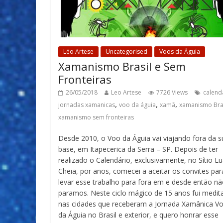
Léo Artese
Uncategorised
Voos da Águia
Xamanismo Brasil e Sem
Fronteiras
26/05/2018
Leo Artese
7726 Views
calend
,
,
,
jornadas xamanicas
voo da águia
xamã
xamanismo Bra
xamanismo sem fronteiras
Desde 2010, o Voo da Águia vai viajando fora da s
base, em Itapecerica da Serra – SP. Depois de ter
realizado o Calendário, exclusivamente, no Sítio L
Cheia, por anos, comecei a aceitar os convites par
levar esse trabalho para fora em e desde então n
paramos. Neste ciclo mágico de 15 anos fui medit
nas cidades que receberam a Jornada Xamânica V
da Águia no Brasil e exterior, e quero honrar esse