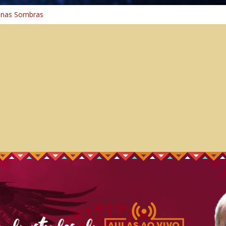
 na Cura
 nas Sombras
ncia: A Jornada do Espírito Ancestral
 Universal
aminho Espiritual – Crescimento