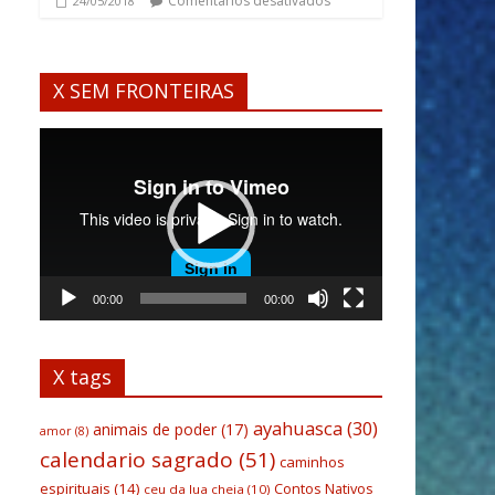
Comentários desativados
24/05/2018
X SEM FRONTEIRAS
Tocador
de
vídeo
00:00
00:00
X tags
ayahuasca
(30)
animais de poder
(17)
amor
(8)
calendario sagrado
(51)
caminhos
espirituais
(14)
Contos Nativos
ceu da lua cheia
(10)