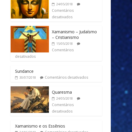
24/05/2018
Comentários
desativados
Xamanismo – Judaísmo
– Cristianismo
15/05/2018
Comentários
desativados
Sundance
Comentários desativados
30/07/2018
Quaresma
24/05/2018
Comentários
desativados
Xamanismo e os Essênios