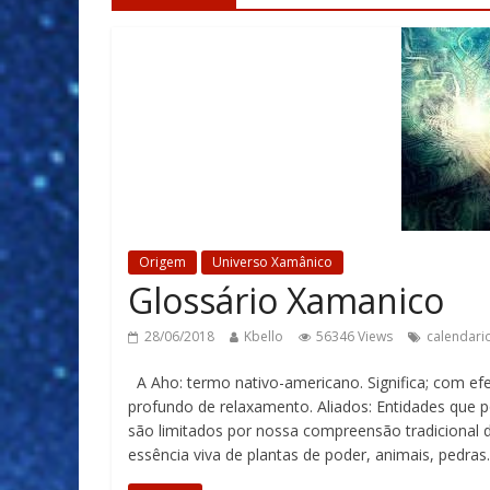
Origem
Universo Xamânico
Glossário Xamanico
28/06/2018
Kbello
56346 Views
calendari
A Aho: termo nativo-americano. Significa; com efe
profundo de relaxamento. Aliados: Entidades que
são limitados por nossa compreensão tradicional 
essência viva de plantas de poder, animais, pedras.