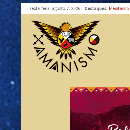
Imaginação
sexta-feira, agosto 7, 2026
Destaques:
Meditando
Autosuficiê
Xamanismo
Totens – C