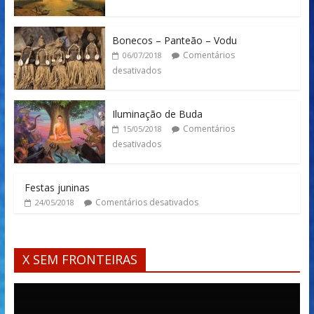
Bonecos – Panteão – Vodu
Comentários
06/07/2018
desativados
Iluminação de Buda
Comentários
15/05/2018
desativados
Festas juninas
Comentários desativados
24/05/2018
X SEM FRONTEIRAS
Tocador
de