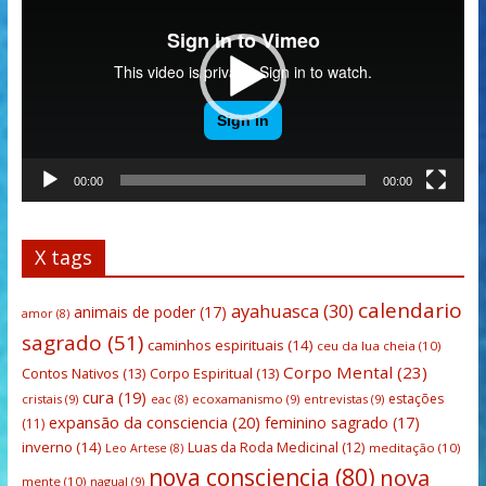
vídeo
00:00
00:00
X tags
calendario
ayahuasca
(30)
animais de poder
(17)
amor
(8)
sagrado
(51)
caminhos espirituais
(14)
ceu da lua cheia
(10)
Corpo Mental
(23)
Contos Nativos
(13)
Corpo Espiritual
(13)
cura
(19)
estações
cristais
(9)
ecoxamanismo
(9)
entrevistas
(9)
eac
(8)
expansão da consciencia
(20)
feminino sagrado
(17)
(11)
inverno
(14)
Luas da Roda Medicinal
(12)
meditação
(10)
Leo Artese
(8)
nova consciencia
(80)
nova
mente
(10)
nagual
(9)