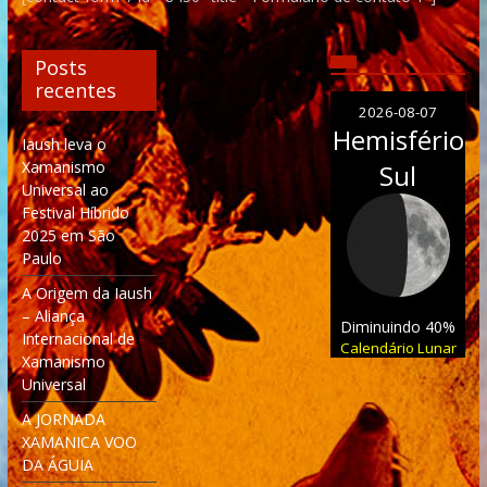
Posts
recentes
2026-08-07
Hemisfério
Iaush leva o
Xamanismo
Sul
Universal ao
Festival Híbrido
2025 em São
Paulo
A Origem da Iaush
– Aliança
Diminuindo 40%
Internacional de
Calendário Lunar
Xamanismo
Universal
A JORNADA
XAMANICA VOO
DA ÁGUIA