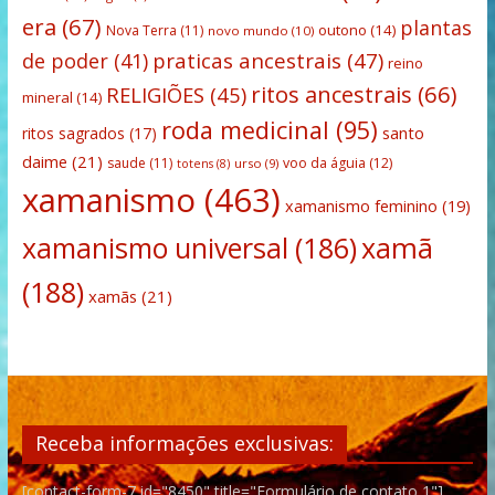
era
(67)
plantas
outono
(14)
Nova Terra
(11)
novo mundo
(10)
praticas ancestrais
(47)
de poder
(41)
reino
ritos ancestrais
(66)
RELIGIÕES
(45)
mineral
(14)
roda medicinal
(95)
santo
ritos sagrados
(17)
daime
(21)
saude
(11)
voo da águia
(12)
urso
(9)
totens
(8)
xamanismo
(463)
xamanismo feminino
(19)
xamanismo universal
(186)
xamã
(188)
xamãs
(21)
Receba informações exclusivas:
[contact-form-7 id="8450" title="Formulário de contato 1"]