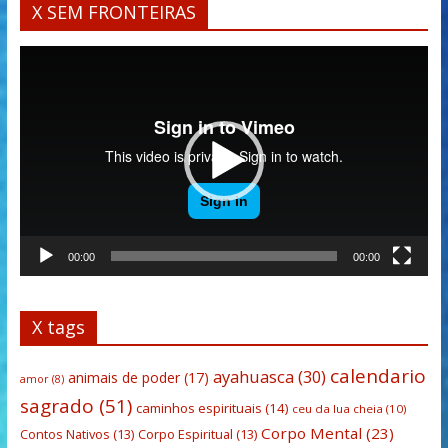
X SEM FRONTEIRAS
Tocador
de
vídeo
00:00
00:00
X tags
calendario
ayahuasca
(30)
animais de poder
(17)
amor
(8)
sagrado
(51)
caminhos espirituais
(14)
ceu da lua cheia
(10)
Corpo Mental
(23)
Contos Nativos
(13)
Corpo Espiritual
(13)