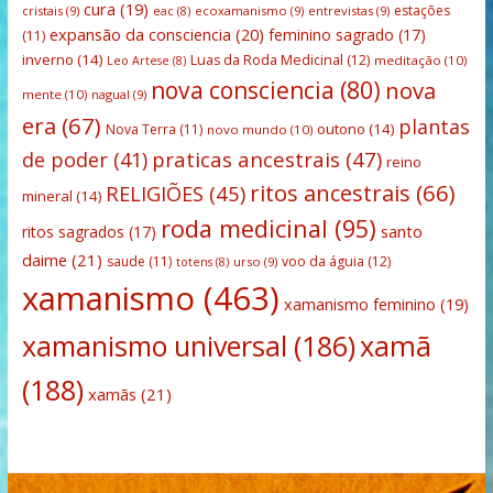
cura
(19)
estações
cristais
(9)
ecoxamanismo
(9)
entrevistas
(9)
eac
(8)
expansão da consciencia
(20)
feminino sagrado
(17)
(11)
inverno
(14)
Luas da Roda Medicinal
(12)
meditação
(10)
Leo Artese
(8)
nova consciencia
(80)
nova
mente
(10)
nagual
(9)
era
(67)
plantas
outono
(14)
Nova Terra
(11)
novo mundo
(10)
praticas ancestrais
(47)
de poder
(41)
reino
ritos ancestrais
(66)
RELIGIÕES
(45)
mineral
(14)
roda medicinal
(95)
santo
ritos sagrados
(17)
daime
(21)
saude
(11)
voo da águia
(12)
urso
(9)
totens
(8)
xamanismo
(463)
xamanismo feminino
(19)
xamanismo universal
(186)
xamã
(188)
xamãs
(21)