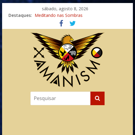
sábado, agosto 8, 2026
Destaques:
Meditando nas Sombras
Autosuficiência: A Jornada do Espírito Ancestral
Xamanismo Universal
Totens – Caminho Espiritual – Crescimento
Imaginação na Cura