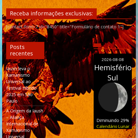
Receba informações exclusivas:
[contact-form-7 id="8450" title="Formulário de contato 1"]
Posts
recentes
2026-08-08
Hemisfério
Iaush leva o
Xamanismo
Sul
Universal ao
Festival Híbrido
2025 em São
Paulo
A Origem da Iaush
– Aliança
Diminuindo 29%
Internacional de
Calendário Lunar
Xamanismo
Universal