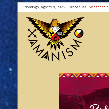
domingo, agosto 9, 2026
Destaques:
Imaginação 
Meditando n
Autosuficiênc
Xamanismo U
Totens – Cam