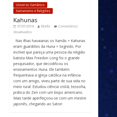
Universo Xamânico
Xamanismo e Religiões
Kahunas
07/07/2018
Kbello
Comentários
desativados
Nas ilhas havaianas os Xamãs = Kahunas
eram guardiões da Huna = Segredo. Por
incrível que pareça uma pessoa da religião
batista Max Freedon Long foi o grande
pesquisador, que decodificou os
ensinamentos Huna. Ele também
frequentava a igreja católica na infância
com um amigo, viveu parte de sua vida no
meio rural. Estudou ciência cristã, teosofia,
prática do Zen com um bispo americano.
Mais tarde aperfeiçoou-se com um mestre
japonês, chegando ao Satori