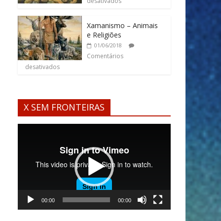
desativados
Xamanismo – Animais
e Religiões
01/06/2018
Comentários
desativados
X SEM FRONTEIRAS
Tocador
de
vídeo
00:00
00:00