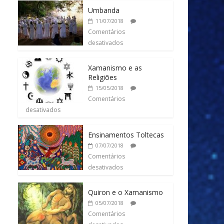
Umbanda
11/07/2018
Comentários
desativados
Xamanismo e as
Religiões
15/05/2018
Comentários
desativados
Ensinamentos Toltecas
07/07/2018
Comentários
desativados
Quiron e o Xamanismo
05/07/2018
Comentários