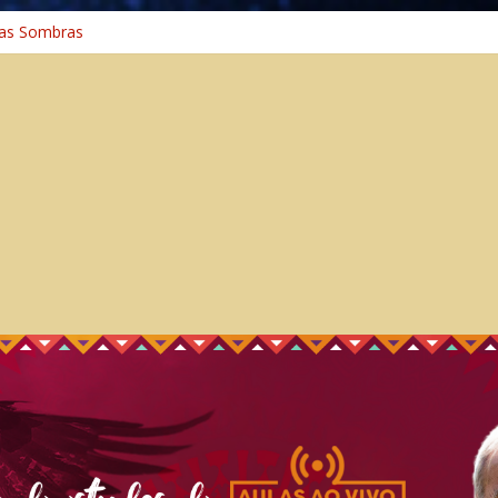
na Cura
as Sombras
ia: A Jornada do Espírito Ancestral
niversal
inho Espiritual – Crescimento