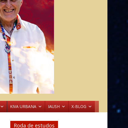
KIVA URBANA
IAUSH
X-BLOG
Roda de estudos