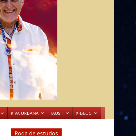
KIVA URBANA
IAUSH
X-BLOG
Roda de estudos