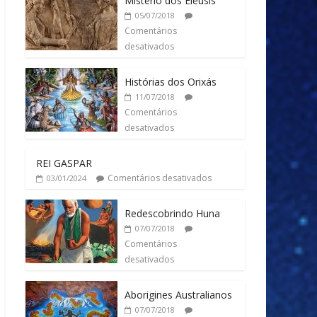
Mistério dos Elêusis
05/07/2018
Comentários
desativados
Histórias dos Orixás
11/07/2018
Comentários
desativados
REI GASPAR
Comentários desativados
03/01/2024
Redescobrindo Huna
07/07/2018
Comentários
desativados
Aborigines Australianos
07/07/2018