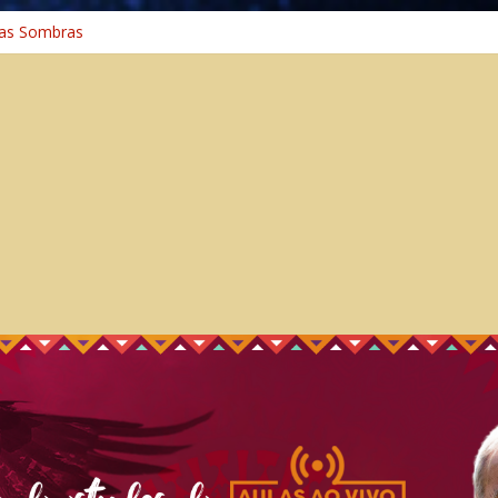
na Cura
as Sombras
ia: A Jornada do Espírito Ancestral
niversal
inho Espiritual – Crescimento