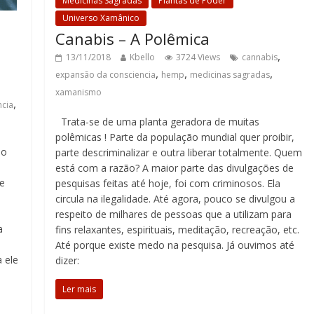
Medicinas Sagradas
Plantas de Poder
Universo Xamânico
Canabis – A Polêmica
,
13/11/2018
Kbello
3724 Views
cannabis
,
,
,
expansão da consciencia
hemp
medicinas sagradas
xamanismo
,
ncia
Trata-se de uma planta geradora de muitas
polêmicas ! Parte da população mundial quer proibir,
ão
parte descriminalizar e outra liberar totalmente. Quem
está com a razão? A maior parte das divulgações de
e
pesquisas feitas até hoje, foi com criminosos. Ela
circula na ilegalidade. Até agora, pouco se divulgou a
respeito de milhares de pessoas que a utilizam para
a
fins relaxantes, espirituais, meditação, recreação, etc.
Até porque existe medo na pesquisa. Já ouvimos até
 ele
dizer:
Ler mais