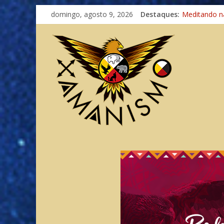
Imaginação 
domingo, agosto 9, 2026
Destaques:
Meditando n
Autosuficiênc
Xamanismo U
Totens – Cam