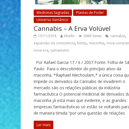
Medicinas Sagradas
Plantas de Poder
Universo Xamânico
Cannabis – A Erva Volúvel
,
15/11/2018
Kbello
3689 Views
cannabis
,
,
,
expansão da consciencia
hemp
maconha
nova conscie
,
nova era
xamanismo
Por Rafael Garcia 17 / 6 / 2007 Fonte: Folha de S
Paulo Para o descobridor do princípio ativo da
maconha, *Raphael Mechoulam,* a única coisa qu
impede os derivados da Cannabis de invadirem o
mercado são os relações públicas da indústria
farmacêutica O potencial medicinal de derivados d
maconha já está mais que evidente, e as grandes
empresas farmacêuticas só estão se voltando para
de maneira tímida “por uma questão de relações
Ler mais