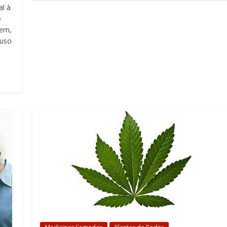
al à
é
gem,
 uso