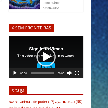
Comentários
desativados
X SEM FRONTEIRAS
Tocador
de
vídeo
00:00
00:00
X tags
ayahuasca
(30)
animais de poder
(17)
amor
(8)