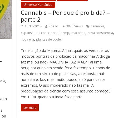
Universo Xamânico
Cannabis – Por que é proibida? –
parte 2
,
15/11/2018
Kbello
3925 Views
cannabis
,
,
,
,
expansão da consciencia
hemp
maconha
nova consciencia
,
nova era
plantas de poder
Transcrição da Matéria: Afinal, quais os verdadeiros
motivos por trás da proibição da maconha? A droga
–
faz mal ou não? MACONHA FAZ MAL? Taí uma
pergunta que vem sendo feita faz tempo. Depois de
mais de um século de pesquisas, a resposta mais
honesta é: faz, mas muito pouco e só para casos
,
ncia
extremos. O uso moderado não faz mal. A
preocupação da ciência com esse assunto começou
em 1894, quando a Índia fazia parte
rgem
Ler mais
os
l ou