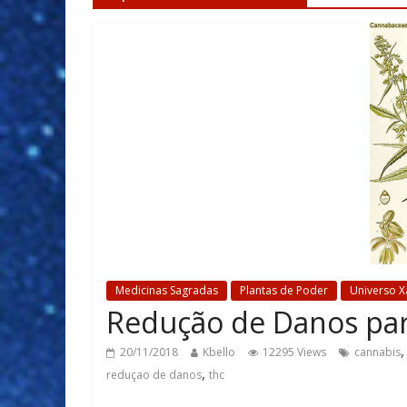
Medicinas Sagradas
Plantas de Poder
Universo 
Redução de Danos par
20/11/2018
Kbello
12295 Views
cannabis
,
reduçao de danos
thc