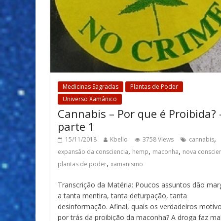
Medicinas Sagradas
Plantas de Poder
Universo Xamânico
Cannabis – Por que é Proibida? 
parte 1
,
15/11/2018
Kbello
3758 Views
cannabis
,
,
,
expansão da consciencia
hemp
maconha
nova conscie
,
plantas de poder
xamanismo
Transcrição da Matéria: Poucos assuntos dão ma
a tanta mentira, tanta deturpação, tanta
desinformação. Afinal, quais os verdadeiros motiv
por trás da proibição da maconha? A droga faz ma