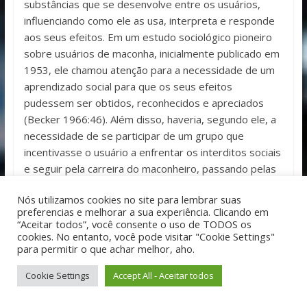
substâncias que se desenvolve entre os usuários,
influenciando como ele as usa, interpreta e responde
aos seus efeitos. Em um estudo sociológico pioneiro
sobre usuários de maconha, inicialmente publicado em
1953, ele chamou atenção para a necessidade de um
aprendizado social para que os seus efeitos
pudessem ser obtidos, reconhecidos e apreciados
(Becker 1966:46). Além disso, haveria, segundo ele, a
necessidade de se participar de um grupo que
incentivasse o usuário a enfrentar os interditos sociais
e seguir pela carreira do maconheiro, passando pelas
etapas de iniciante,usuário ocasional e usuário regular
Nós utilizamos cookies no site para lembrar suas
(Becker 1976:60).
preferencias e melhorar a sua experiência. Clicando em
“Aceitar todos”, você consente o uso de TODOS os
cookies. No entanto, você pode visitar "Cookie Settings"
para permitir o que achar melhor, aho.
Uma vez que a difusão do saber sobre as drogas é
função da organização social dos grupos em que as
Cookie Settings
Accept All - Aceitar todos
drogas são usadas, os efeitos do uso refletirão ou
estarão relacionados de alguma forma com cenários