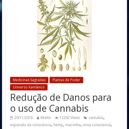
Medicinas Sagradas
Plantas de Poder
Universo Xamânico
Redução de Danos para
o uso de Cannabis
,
20/11/2018
Kbello
12292 Views
cannabis
,
,
,
,
expansão da consciencia
hemp
maconha
nova consciencia