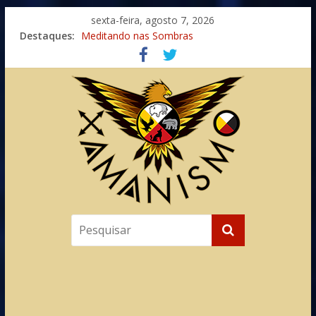
sexta-feira, agosto 7, 2026
Imaginação na Cura
Destaques:
Meditando nas Sombras
Autosuficiência: A Jornada do Espírito Ancestral
Xamanismo Universal
Totens – Caminho Espiritual – Crescimento