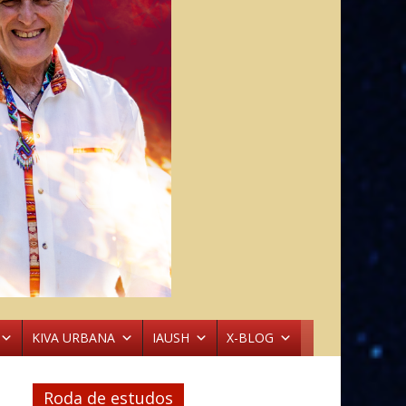
KIVA URBANA
IAUSH
X-BLOG
Roda de estudos