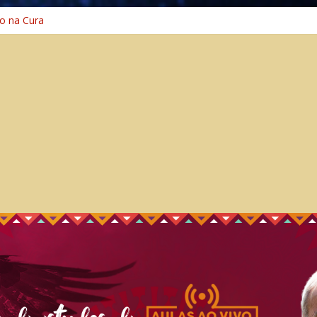
o na Cura
o nas Sombras
ência: A Jornada do Espírito Ancestral
 Universal
Caminho Espiritual – Crescimento