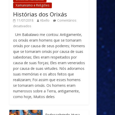
Xamanismo e Religiões
Histórias dos Orixás
11/07/2018
Kbello
Comentários
desativados
Um Babalawo me contou: Antigamente,
os orixás eram homens que se tornaram
orixás por causa de seus poderes; Homens
que se tornaram orixás por causa de suas
sabedorias; Eles eram respeitados por
causa de suas forças; Eles eram venerados
por causa de suas virtudes. Nós adoramos
suas memórias e os altos feitos que
realizaram; Foi assim que esses homens
se tornaram orixás. Os homens eram
numerosos sobre a Terra, antigamente,
como hoje, Muitos deles
Redescobrindo Huna