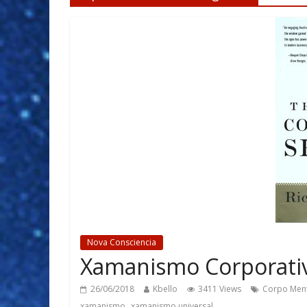
Nova Consciencia
Xamanismo Corporati
26/06/2018
Kbello
3411 Views
Corpo Ment
,
xamanismo
xamanismo universal