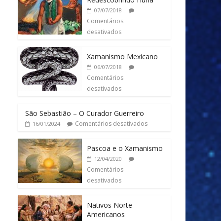
07/07/2018
Comentários
desativados
Xamanismo Mexicano
06/07/2018
Comentários
desativados
São Sebastião – O Curador Guerreiro
Comentários desativados
16/01/2024
Pascoa e o Xamanismo
12/04/2020
Comentários
desativados
Nativos Norte
Americanos