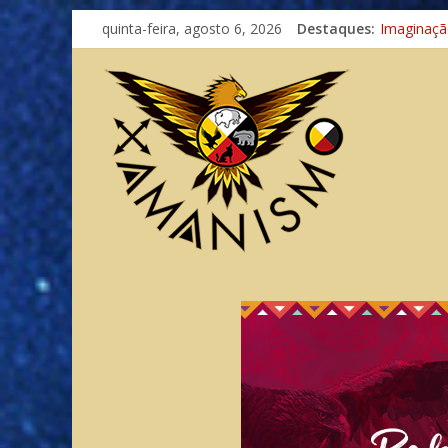
quinta-feira, agosto 6, 2026
Destaques:
Imaginaçã
Meditand
Autosufici
Xamanismo
Totens – 