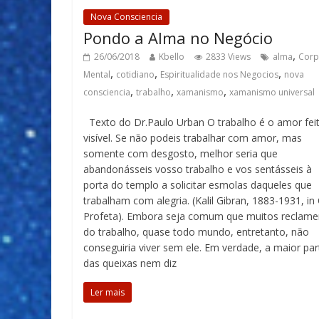
Nova Consciencia
Pondo a Alma no Negócio
,
26/06/2018
Kbello
2833 Views
alma
Cor
,
,
,
Mental
cotidiano
Espiritualidade nos Negocios
nova
,
,
,
consciencia
trabalho
xamanismo
xamanismo universal
Texto do Dr.Paulo Urban O trabalho é o amor fei
visível. Se não podeis trabalhar com amor, mas
somente com desgosto, melhor seria que
abandonásseis vosso trabalho e vos sentásseis à
porta do templo a solicitar esmolas daqueles que
trabalham com alegria. (Kalil Gibran, 1883-1931, in
Profeta). Embora seja comum que muitos reclam
do trabalho, quase todo mundo, entretanto, não
conseguiria viver sem ele. Em verdade, a maior par
das queixas nem diz
Ler mais