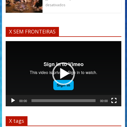
desativados
X SEM FRONTEIRAS
Tocador
de
vídeo
00:00
00:00
X tags