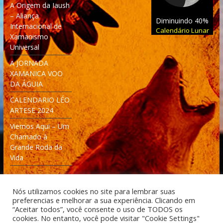
A Origem da Iaush
– Aliança
Diminuindo 40%
Internacional de
Calendário Lunar
Xamanismo
Universal
A JORNADA
XAMANICA VOO
DA ÁGUIA
CALENDARIO LÉO
ARTESE 2024
Viemos Aqui – Um
Chamado à
Grande Roda da
Vida
Nós utilizamos cookies no site para lembrar suas
preferencias e melhorar a sua experiência. Clicando em
“Aceitar todos”, você consente o uso de TODOS os
cookies. No entanto, você pode visitar "Cookie Settings"