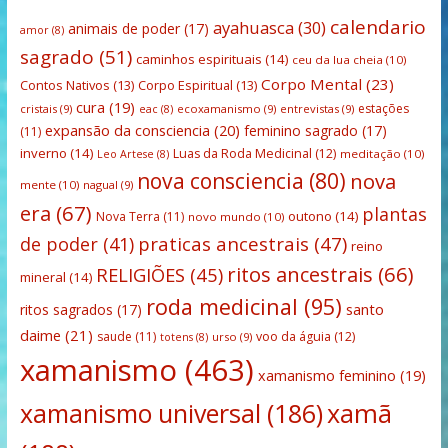
calendario
ayahuasca
(30)
animais de poder
(17)
amor
(8)
sagrado
(51)
caminhos espirituais
(14)
ceu da lua cheia
(10)
Corpo Mental
(23)
Contos Nativos
(13)
Corpo Espiritual
(13)
cura
(19)
estações
cristais
(9)
ecoxamanismo
(9)
entrevistas
(9)
eac
(8)
expansão da consciencia
(20)
feminino sagrado
(17)
(11)
inverno
(14)
Luas da Roda Medicinal
(12)
meditação
(10)
Leo Artese
(8)
nova consciencia
(80)
nova
mente
(10)
nagual
(9)
era
(67)
plantas
outono
(14)
Nova Terra
(11)
novo mundo
(10)
praticas ancestrais
(47)
de poder
(41)
reino
ritos ancestrais
(66)
RELIGIÕES
(45)
mineral
(14)
roda medicinal
(95)
santo
ritos sagrados
(17)
daime
(21)
saude
(11)
voo da águia
(12)
urso
(9)
totens
(8)
xamanismo
(463)
xamanismo feminino
(19)
xamanismo universal
(186)
xamã