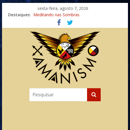
sexta-feira, agosto 7, 2026
Imaginação na Cura
Destaques:
Meditando nas Sombras
Autosuficiência: A Jornada do Espírito Ancestral
Xamanismo Universal
Totens – Caminho Espiritual – Crescimento