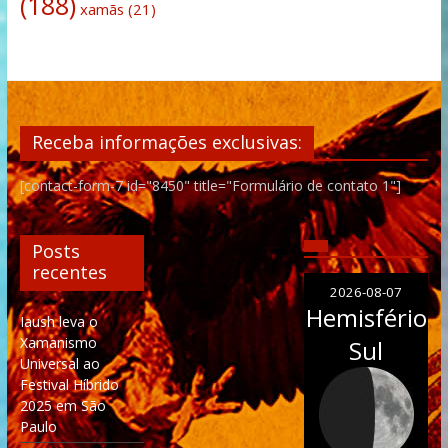
(188)
xamãs
(21)
Receba informações exclusivas:
[contact-form-7 id="8450" title="Formulário de contato 1"]
Posts
recentes
2026-08-07
Hemisfério
Iaush leva o
Xamanismo
Sul
Universal ao
Festival Híbrido
2025 em São
Paulo