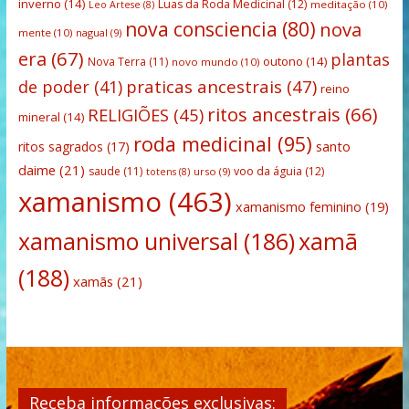
inverno
(14)
Luas da Roda Medicinal
(12)
meditação
(10)
Leo Artese
(8)
nova consciencia
(80)
nova
mente
(10)
nagual
(9)
era
(67)
plantas
outono
(14)
Nova Terra
(11)
novo mundo
(10)
praticas ancestrais
(47)
de poder
(41)
reino
ritos ancestrais
(66)
RELIGIÕES
(45)
mineral
(14)
roda medicinal
(95)
santo
ritos sagrados
(17)
daime
(21)
saude
(11)
voo da águia
(12)
urso
(9)
totens
(8)
xamanismo
(463)
xamanismo feminino
(19)
xamanismo universal
(186)
xamã
(188)
xamãs
(21)
Receba informações exclusivas: