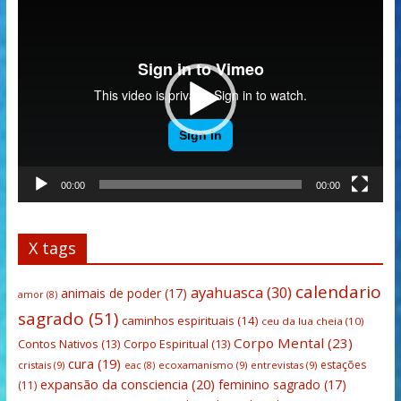
Tocador
de
vídeo
00:00
00:00
X tags
calendario
ayahuasca
(30)
animais de poder
(17)
amor
(8)
sagrado
(51)
caminhos espirituais
(14)
ceu da lua cheia
(10)
Corpo Mental
(23)
Contos Nativos
(13)
Corpo Espiritual
(13)
cura
(19)
estações
cristais
(9)
ecoxamanismo
(9)
entrevistas
(9)
eac
(8)
expansão da consciencia
(20)
feminino sagrado
(17)
(11)