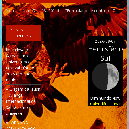
[contact-form-7 id="8450" title="Formulário de contato 1"]
Posts
recentes
2026-08-07
Hemisfério
Iaush leva o
Xamanismo
Sul
Universal ao
Festival Híbrido
2025 em São
Paulo
A Origem da Iaush
– Aliança
Diminuindo 40%
Internacional de
Calendário Lunar
Xamanismo
Universal
A JORNADA
XAMANICA VOO