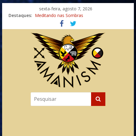
sexta-feira, agosto 7, 2026
Destaques:
Meditando nas Sombras
Autosuficiência: A Jornada do Espírito Ancestral
Xamanismo Universal
Totens – Caminho Espiritual – Crescimento
Imaginação na Cura