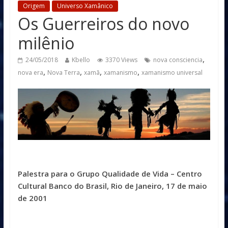
Origem
Universo Xamânico
Os Guerreiros do novo
milênio
,
24/05/2018
Kbello
3370 Views
nova consciencia
,
,
,
,
nova era
Nova Terra
xamã
xamanismo
xamanismo universal
Palestra para o Grupo Qualidade de Vida – Centro
Cultural Banco do Brasil, Rio de Janeiro, 17 de maio
de 2001