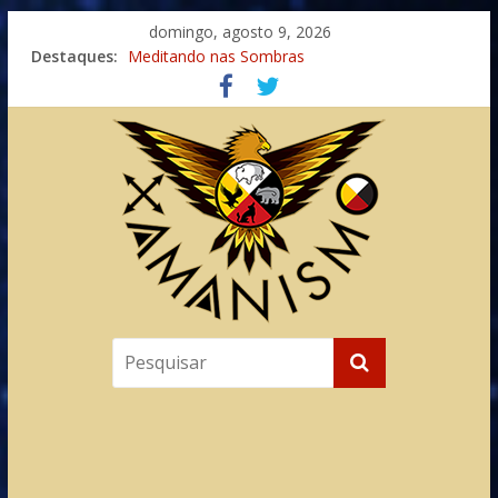
domingo, agosto 9, 2026
Destaques:
Meditando nas Sombras
Autosuficiência: A Jornada do Espírito Ancestral
Xamanismo Universal
Totens – Caminho Espiritual – Crescimento
Imaginação na Cura