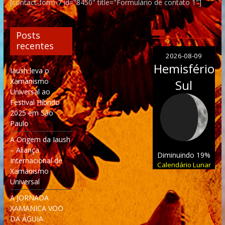
[contact-form-7 id="8450" title="Formulário de contato 1"]
Posts
recentes
2026-08-09
Hemisfério
Iaush leva o
Xamanismo
Sul
Universal ao
Festival Híbrido
2025 em São
Paulo
A Origem da Iaush
– Aliança
Diminuindo 19%
Internacional de
Calendário Lunar
Xamanismo
Universal
A JORNADA
XAMANICA VOO
DA ÁGUIA