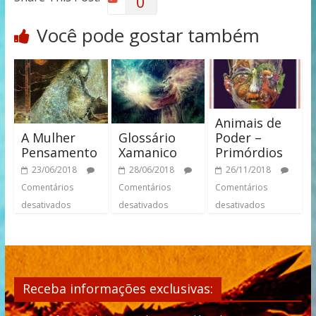
0
Você pode gostar também
Animais de
A Mulher
Poder –
Glossário
Pensamento
Primórdios
Xamanico
23/06/2018
26/11/2018
28/06/2018
Comentários
Comentários
Comentários
desativados
desativados
desativados
Receba informações exclusivas: