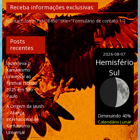
Receba informações exclusivas:
[contact-form-7 id="8450" title="Formulário de contato 1"]
Posts
recentes
2026-08-07
Hemisfério
Iaush leva o
Xamanismo
Sul
Universal ao
Festival Híbrido
2025 em São
Paulo
A Origem da Iaush
– Aliança
Diminuindo 40%
Internacional de
Calendário Lunar
Xamanismo
Universal