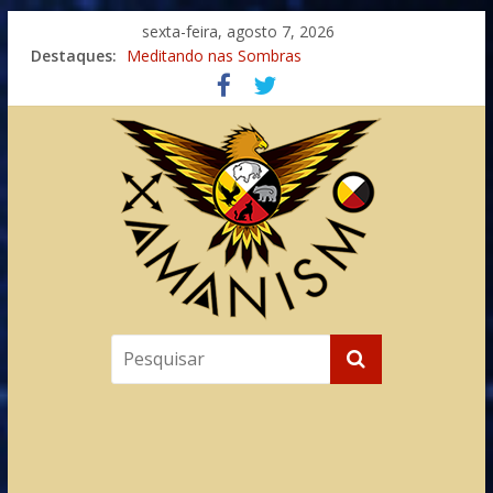
sexta-feira, agosto 7, 2026
Destaques:
Meditando nas Sombras
Autosuficiência: A Jornada do Espírito Ancestral
Xamanismo Universal
Totens – Caminho Espiritual – Crescimento
Imaginação na Cura