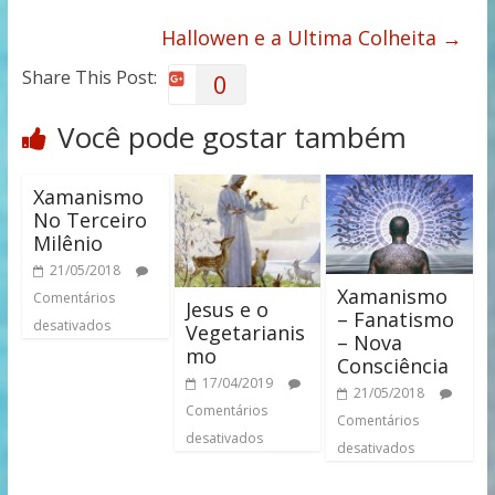
Hallowen e a Ultima Colheita
→
Share This Post:
0
Você pode gostar também
Xamanismo
No Terceiro
Milênio
21/05/2018
Xamanismo
Comentários
Jesus e o
– Fanatismo
desativados
Vegetarianis
– Nova
mo
Consciência
17/04/2019
21/05/2018
Comentários
Comentários
desativados
desativados