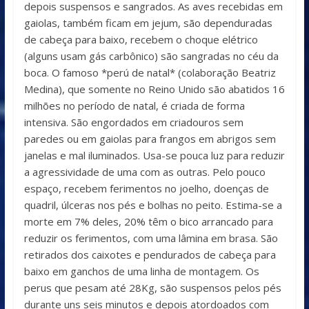
depois suspensos e sangrados. As aves recebidas em
gaiolas, também ficam em jejum, são dependuradas
de cabeça para baixo, recebem o choque elétrico
(alguns usam gás carbônico) são sangradas no céu da
boca. O famoso *perú de natal* (colaboração Beatriz
Medina), que somente no Reino Unido são abatidos 16
milhões no período de natal, é criada de forma
intensiva. São engordados em criadouros sem
paredes ou em gaiolas para frangos em abrigos sem
janelas e mal iluminados. Usa-se pouca luz para reduzir
a agressividade de uma com as outras. Pelo pouco
espaço, recebem ferimentos no joelho, doenças de
quadril, úlceras nos pés e bolhas no peito. Estima-se a
morte em 7% deles, 20% têm o bico arrancado para
reduzir os ferimentos, com uma lâmina em brasa. São
retirados dos caixotes e pendurados de cabeça para
baixo em ganchos de uma linha de montagem. Os
perus que pesam até 28Kg, são suspensos pelos pés
durante uns seis minutos e depois atordoados com