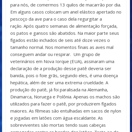
para nós, de comermos 13 quilos de macarrão por dia.
Em alguns casos colocam um anel elástico apertado no
pescoço da ave para o caso dela regurgitar a
ração. Após quatro semanas de alimentação forçada,
os patos e gansos são abatidos. Na maior parte seus
fígados estão inchados de seis até doze vezes o
tamanho normal. Nos momentos finais as aves mal
conseguem andar ou respirar. Um grupo de
veterinários em Nova Iorque (EUA), assinaram uma
declaração de a produção desse patê deveria ser
banida, pois o foie grãs, segundo eles, é uma doença
hepática, além de ser uma extrema crueldade. A
produção do patê, já foi paralisada na Alemanha,
Dinamarca, Noruega e Polônia. Apenas os machos são
utilizados para fazer o patê, por produzirem fígados
maiores. As fêmeas são entulhadas em sacos de nylon
e jogadas em latões com água escaldante. As
sobreviventes são mortas tendo suas cabeças
esmagadas contra as bordas dos latões. Trata-se de