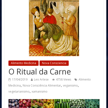
Alimento Medicina
Nova Consciencia
O Ritual da Carne
17/04/2019
Leo Artese
4758 Views
Alimento
,
,
,
Medicina
Nova Consciência Alimentar
veganismo
,
vegetarianismo
xamanismo