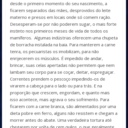
desde o primeiro momento do seu nascimento, a
ficarem separados das mães, desprovidos do leite
materno e presos em locais onde só comem ração.
Desesperam-se por não poderem sugar, o mais forte
instinto nos primeiros meses de vida de todos os
mamíferos. Algumas indústrias oferecem uma chupeta
de borracha instalada na baia. Para manterem a carne
tenra, os pecuaristas os imobilizam, para não
enrijecerem os músculos. É impedido de andar,
brincar, suas celas apertadas não permitem que nem
lambam seu corpo para se coçar, deitar, espreguiçar.
Correntes prendem o pescoço impedindo-os de
virarem a cabeça para o lado ou para trás. E na
proporção que crescem, engordam, e quanto mais
isso acontece, mais agrava o seu sofrimento. Para
ficarem com a carne branca, são alimentados por uma
dieta pobre em ferro, alguns não resistem e chegam a
morrer antes do abate. Uma verdadeira tortura até
chegarem por volta de cem quilos, o que geralmente