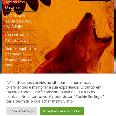
Xamanismo
Universal
A JORNADA
XAMANICA VOO
DA ÁGUIA
CALENDARIO LÉO
ARTESE 2024
Viemos Aqui – Um
Chamado à
Grande Roda da
Vida
Nós utilizamos cookies no site para lembrar suas
preferencias e melhorar a sua experiência. Clicando em
“Aceitar todos”, você consente o uso de TODOS os
cookies. No entanto, você pode visitar "Cookie Settings"
Desenvolvido: Moleculas4D - Engenharia Espacial e
para permitir o que achar melhor, aho.
Tecnologia [moleculas4d.com.br]
Cookie Settings
Accept All - Aceitar todos