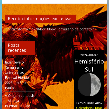
Receba informações exclusivas:
[contact-form-7 id="8450" title="Formulário de contato 1"]
Posts
recentes
2026-08-07
Hemisfério
Iaush leva o
Xamanismo
Sul
Universal ao
Festival Híbrido
2025 em São
Paulo
A Origem da Iaush
– Aliança
Diminuindo 40%
Internacional de
Calendário Lunar