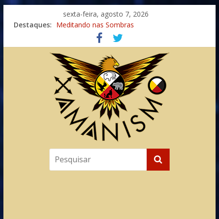
sexta-feira, agosto 7, 2026
Destaques:
Meditando nas Sombras
Autosuficiência: A Jornada do Espírito Ancestral
Xamanismo Universal
Totens – Caminho Espiritual – Crescimento
Imaginação na Cura