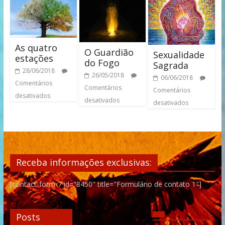
As quatro
O Guardião
Sexualidade
estações
do Fogo
Sagrada
28/06/2018
26/05/2018
06/06/2018
Comentários
Comentários
Comentários
desativados
desativados
desativados
Receba informações exclusivas:
[contact-form-7 id="8450" title="Formulário de contato 1"]
Posts