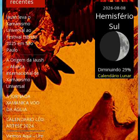
recentes
2026-08-08
Hemisfério
Iaush leva o
Xamanismo
Sul
Universal ao
Festival Híbrido
2025 em São
Paulo
A Origem da Iaush
– Aliança
Diminuindo 29%
Internacional de
Calendário Lunar
Xamanismo
Universal
A JORNADA
XAMANICA VOO
DA ÁGUIA
CALENDARIO LÉO
ARTESE 2024
Viemos Aqui – Um