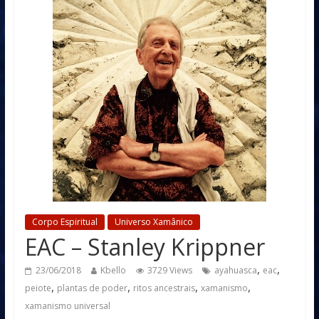
Corpo Espiritual
Universo Xamânico
EAC – Stanley Krippner
,
,
23/06/2018
Kbello
3729 Views
ayahuasca
eac
,
,
,
,
peiote
plantas de poder
ritos ancestrais
xamanismo
xamanismo universal