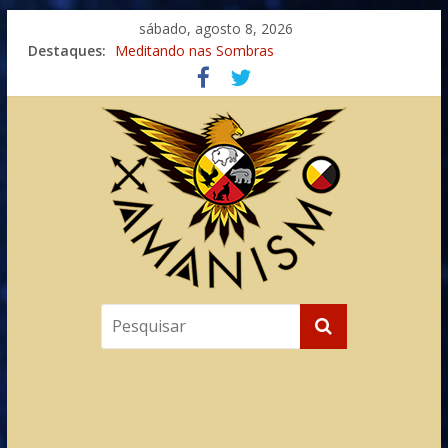
sábado, agosto 8, 2026
Destaques:
Meditando nas Sombras
Autosuficiência: A Jornada do Espírito Ancestral
Xamanismo Universal
Totens – Caminho Espiritual – Crescimento
Imaginação na Cura