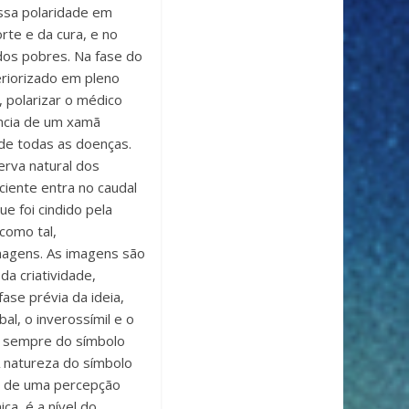
essa polaridade em
orte e da cura, e no
dos pobres. Na fase do
eriorizado em pleno
, polarizar o médico
tência de um xamã
 de todas as doenças.
erva natural dos
ciente entra no caudal
ue foi cindido pela
 como tal,
imagens. As imagens são
da criatividade,
ase prévia da ideia,
al, o inverossímil e o
á sempre do símbolo
A natureza do símbolo
ém de uma percepção
ca, é a nível do