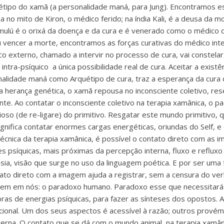
quétipo do xamã (a personalidade maná, para Jung). Encontramos 
ia no mito de Kiron, o médico ferido; na índia Kali, é a deusa da m
ulú é o orixá da doença e da cura e é venerado como o médico 
iu vencer a morte, encontramos as forças curativas do médico int
o externo, chamado a intervir no processo de cura, vai constelar
 intra-psíquico a única possibilidade real de cura. Aceitar a exis
onalidade maná como Arquétipo de cura, traz a esperança da cura
 herança genética, o xamã repousa no inconsciente coletivo, res
te. Ao contatar o inconsciente coletivo na terapia xamânica, o pa
igioso (de re-ligare) do primitivo. Resgatar este mundo primitivo, q
 significa contatar enormes cargas energéticas, oriundas do Self, e
técnica da terapia xamânica, é possível o contato direto com as 
 psíquicas, mais próximas da percepção interna, fluxo e refluxo 
ia, visão que surge no uso da linguagem poética. E por ser uma f
ato direto com a imagem ajuda a registrar, sem a censura do verb
istem em nós: o paradoxo humano. Paradoxo esse que necessitar
as de energias psíquicas, para fazer as sínteses dos opostos. 
racional. Um dos seus aspectos é acessível à razão; outros prov
terna. O contato que se dá com o mundo animal, na terapia xamâni