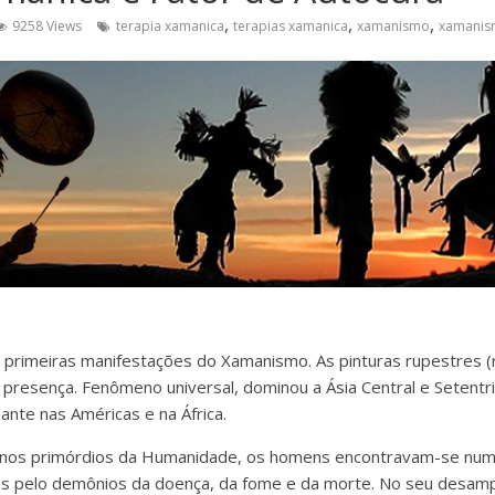
,
,
,
9258 Views
terapia xamanica
terapias xamanica
xamanismo
xamanism
s primeiras manifestações do Xamanismo. As pinturas rupestres (r
 presença. Fenômeno universal, dominou a Ásia Central e Setentri
uante nas Américas e na África.
nos primórdios da Humanidade, os homens encontravam-se num c
dos pelo demônios da doença, da fome e da morte. No seu desamp