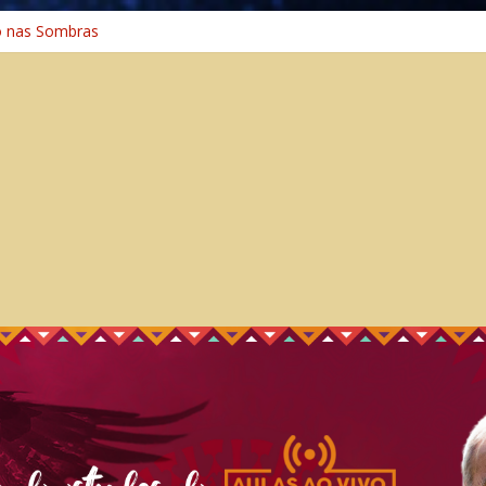
o nas Sombras
ência: A Jornada do Espírito Ancestral
 Universal
Caminho Espiritual – Crescimento
o na Cura