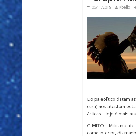
06/11/2019
Kbello
Do paleolítico datam a
cura) nos atestam esta
árticas. Hoje é mais at
O MITO
– Miticamente 
como interior, dizima