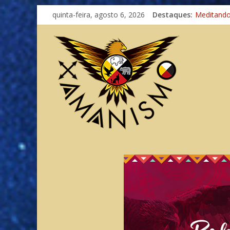
quinta-feira, agosto 6, 2026
Destaques:
Meditand
Autosufici
Xamanismo
Totens – 
Imaginaçã