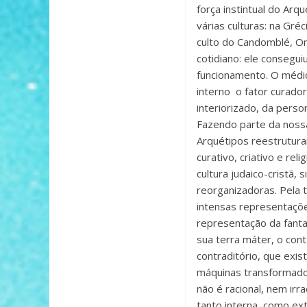
força instintual do Ar
várias culturas: na Gréc
culto do Candomblé, Om
cotidiano: ele consegu
funcionamento. O médic
interno o fator curador
interiorizado, da pers
Fazendo parte da nossa
Arquétipos reestruturan
curativo, criativo e rel
cultura judaico-cristã,
reorganizadoras. Pela 
intensas representações
representação da fantas
sua terra máter, o cont
contraditório, que ex
máquinas transformador
não é racional, nem ir
tanto interna, como ex