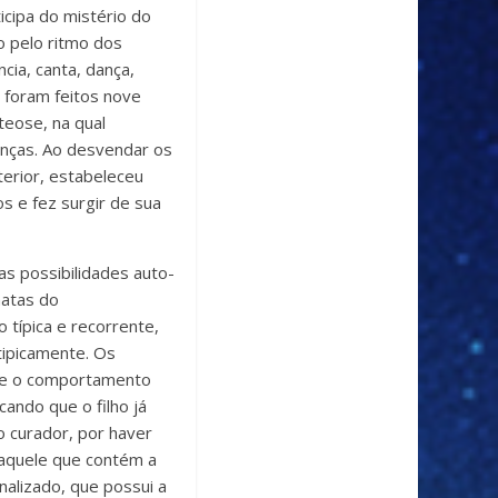
icipa do mistério do
o pelo ritmo dos
ia, canta, dança,
 foram feitos nove
teose, na qual
anças. Ao desvendar os
terior, estabeleceu
 e fez surgir de sua
as possibilidades auto-
natas do
típica e recorrente,
tipicamente. Os
mãe o comportamento
ando que o filho já
o curador, por haver
 aquele que contém a
nalizado, que possui a