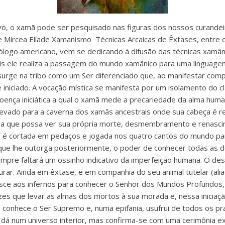
vo, o xamã pode ser pesquisado nas figuras dos nossos curandei
de Mírcea Elíade Xamanismo Técnicas Arcaicas de Êxtases, entre 
ólogo americano, vem se dedicando à difusão das técnicas xamân
is ele realiza a passagem do mundo xamânico para uma linguag
ã surge na tribo como um Ser diferenciado que, ao manifestar co
 iniciado. A vocação mística se manifesta por um isolamento do clã
doença iniciática a qual o xamã mede a precariedade da alma hum
é levado para a caverna dos xamãs ancestrais onde sua cabeça é r
ara que possa ver sua própria morte, desmembramento e renasci
 é cortada em pedaços e jogada nos quatro cantos do mundo pa
ue lhe outorga posteriormente, o poder de conhecer todas as do
sempre faltará um ossinho indicativo da imperfeição humana. O
curar. Ainda em êxtase, e em companhia do seu animal tutelar (ali
esce aos infernos para conhecer o Senhor dos Mundos Profundos,
zes que levar as almas dos mortos à sua morada e, nessa iniciaçã
, conhece o Ser Supremo e, numa epifania, usufrui de todos os p
se dá num universo interior, mas confirma-se com uma cerimônia e