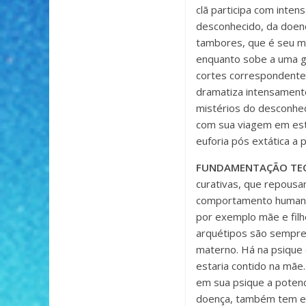
clã participa com inten
desconhecido, da doenç
tambores, que é seu me
enquanto sobe a uma gr
cortes correspondente a
dramatiza intensamente
mistérios do desconhec
com sua viagem em est
euforia pós extática a p
FUNDAMENTAÇÃO TE
curativas, que repousa
comportamento humano o
por exemplo mãe e fil
arquétipos são sempre
materno. Há na psique 
estaria contido na mãe
em sua psique a potenc
doença, também tem em 