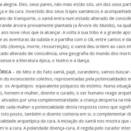
sa alegria. Eles, seus pares, não mais estão sós, um dos seus part
a e da cura. Investido dos seus trajes xamânicos e acompanhad
io de transporte, o xamã entra num estado alterado de consciênc
ande árvore previamente plantada (a Árvore do Mundo), na qual
os nove céus que ía alcançar. A volta à sua tribo é a grande apo
 as aventuras da subida e a partilha com o clã, entre cantos e d
ido (doença, morte, ressurreição), o xamã deu ordem ao caos in
ado alterado de consciência, uma geografia do mundo dos mortos
oesia e a literatura épica, o teatro e a dança.
ÓRICA
– do Mito e do Fato xamã, pajé, curandeiro, vamos buscar 
m do inconsciente coletivo, representadas pela potencialidades i
s Arquétipos equivalente psíquicos do instinto. Numa situação 
ho, homem e mulher, doente e curado, o ser humano reage arque
 ativados por uma complementaridade: a criança desperta na 
de cada mulher a potencialidade desta resposta como que signific
. Isto posto, também o doente conteria em si, o complementar d
ialidade arquetípica da cura. A iniciação do xamã nos mostra que
si a cura. A polaridade doença-cura, é regida pelo curador inter