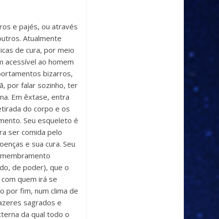
ros e pajés, ou através
outros. Atualmente
icas de cura, por meio
em acessível ao homem
mportamentos bizarros,
, por falar sozinho, ter
ana. Em êxtase, entra
etirada do corpo e os
mento. Seu esqueleto é
ra ser comida pelo
enças e sua cura. Seu
 desmembramento
ado, de poder), que o
 com quem irá se
o por fim, num clima de
razeres sagrados e
xterna da qual todo o