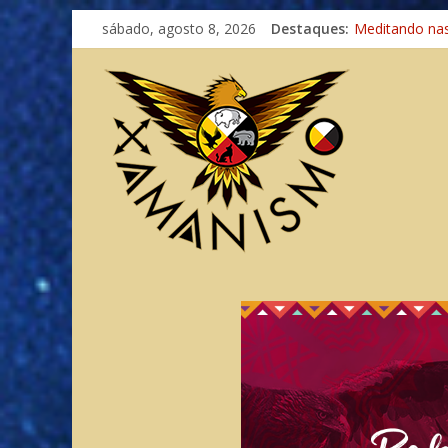
sábado, agosto 8, 2026
Destaques:
Meditando na
Autosuficiênci
Xamanismo Un
Totens – Cami
Imaginação na