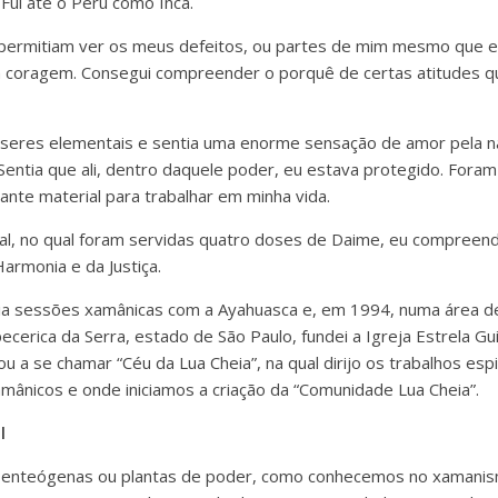
Fui até o Peru como Inca.
ermitiam ver os meus defeitos, ou partes de mim mesmo que e
ha coragem. Consegui compreender o porquê de certas atitudes q
 seres elementais e sentia uma enorme sensação de amor pela n
Sentia que ali, dentro daquele poder, eu estava protegido. Foram
ante material para trabalhar em minha vida.
al, no qual foram servidas quatro doses de Daime, eu compreend
armonia e da Justiça.
azia sessões xamânicas com a Ayahuasca e, em 1994, numa área de
cerica da Serra, estado de São Paulo, fundei a Igreja Estrela Guia
u a se chamar “Céu da Lua Cheia”, na qual dirijo os trabalhos espi
amânicos e onde iniciamos a criação da “Comunidade Lua Cheia”.
l
as enteógenas ou plantas de poder, como conhecemos no xamanism