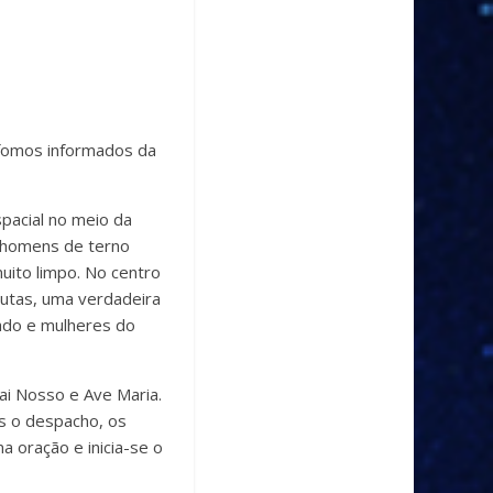
 fomos informados da
pacial no meio da
s homens de terno
uito limpo. No centro
utas, uma ver­dadeira
lado e mulheres do
ai Nosso e Ave Maria.
s o despacho, os
a oração e inicia-se o