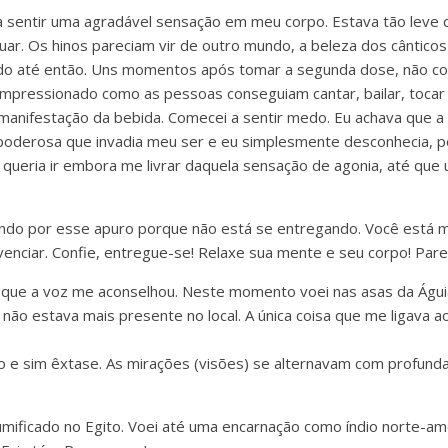
a sentir uma agradável sensação em meu corpo. Estava tão leve 
uar. Os hinos pareciam vir de outro mundo, a beleza dos cântico
ido até então. Uns momentos após tomar a segunda dose, não co
 impressionado como as pessoas conseguiam cantar, bailar, tocar
manifestação da bebida. Comecei a sentir medo. Eu achava que a
poderosa que invadia meu ser e eu simplesmente desconhecia, po
, queria ir embora me livrar daquela sensação de agonia, até que 
ando por esse apuro porque não está se entregando. Você está
enciar. Confie, entregue-se! Relaxe sua mente e seu corpo! Pare 
 o que a voz me aconselhou. Neste momento voei nas asas da Águ
 não estava mais presente no local. A única coisa que me ligava a
o e sim êxtase. As mirações (visões) se alternavam com profund
ificado no Egito. Voei até uma encarnação como índio norte-am