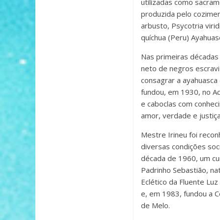
utilizadas como sacram
produzida pelo coziment
arbusto, Psycotria vir
quíchua (Peru) Ayahuasca
Nas primeiras décadas 
neto de negros escravi
consagrar a ayahuasca 
fundou, em 1930, no Acr
e caboclas com conhecim
amor, verdade e justiça
Mestre Irineu foi reco
diversas condições soci
década de 1960, um cur
Padrinho Sebastião, na
Eclético da Fluente Luz
e, em 1983, fundou a C
de Melo.