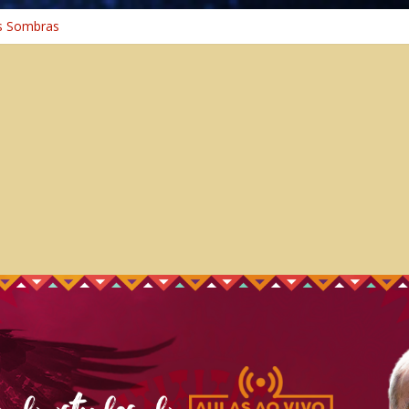
s Sombras
a: A Jornada do Espírito Ancestral
iversal
nho Espiritual – Crescimento
 Cura