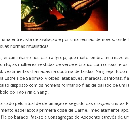
r uma entrevista de avaliação e por uma reunião de novos, onde
suas normas ritualísticas.
al, encaminhamo-nos para a Igreja, que muito lembra uma nave es
onito, as mulheres vestidas de verde e branco com coroas, e o
l, vestimentas chamadas na doutrina de fardas. Na igreja, tudo m
 Estrela de Salomão. Violões, atabaques, maracás, sanfonas, fla
o salão disposto com os homens formando filas de bailado de um 
bolo do Tao (Yin e Yang).
marcado pelo ritual de defumação e seguido das orações cristãs P
omento esperado: a primeira dose de Daime. Imediatamente apó
 fila do bailado, faz-se a Consagração do Aposento através de um