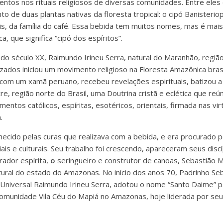
entos nos rituais religiosos de diversas comunidades. Entre ele
o de duas plantas nativas da floresta tropical: o cipó Banisteriop
idis, da família do café. Essa bebida tem muitos nomes, mas é ma
, que significa “cipó dos espíritos”.
do século XX, Raimundo Irineu Serra, natural do Maranhão, região
zados iniciou um movimento religioso na Floresta Amazônica brasi
com um xamã peruano, recebeu revelações espirituais, batizou a
e, região norte do Brasil, uma Doutrina cristã e eclética que reú
entos católicos, espíritas, esotéricos, orientais, firmada nas vi
.
nhecido pelas curas que realizava com a bebida, e era procurado 
ais e culturais. Seu trabalho foi crescendo, apareceram seus discí
ador espírita,
o
seringueiro e construtor de canoas, Sebastião 
tural do estado do Amazonas. No início dos anos 70, Padrinho Se
 Universal Raimundo Irineu Serra, adotou o nome “Santo Daime” par
omunidade Vila Céu do Mapiá no Amazonas, hoje liderada por seu 