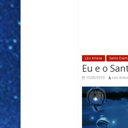
Léo Artese
Santo Daim
Eu e o San
15/05/2019
Leo Artes