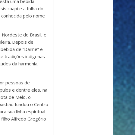
s está uma bebida
sis caapi e a folha do
is conhecida pelo nome
 Nordeste do Brasil, e
leira. Depois de
 bebida de “Daime” e
ne tradições indígenas
rtudes da harmonia,
por pessoas de
pulos e dentre eles, na
Mota de Melo, o
bastião fundou o Centro
a sua linha espiritual
filho Alfredo Gregório