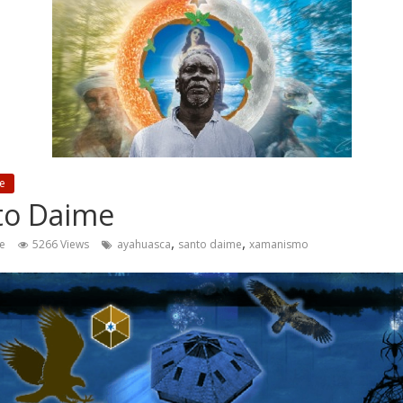
e
to Daime
,
,
e
5266 Views
ayahuasca
santo daime
xamanismo