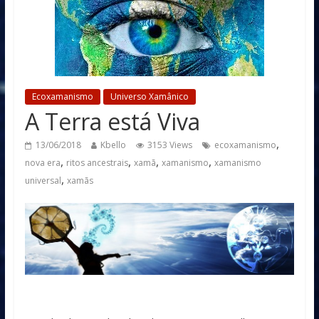
Ecoxamanismo
Universo Xamânico
A Terra está Viva
,
13/06/2018
Kbello
3153 Views
ecoxamanismo
,
,
,
,
nova era
ritos ancestrais
xamã
xamanismo
xamanismo
,
universal
xamãs