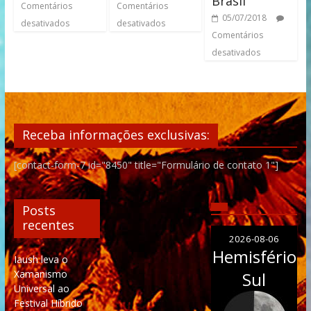
Brasil
Comentários
Comentários
05/07/2018
desativados
desativados
Comentários
desativados
Receba informações exclusivas:
[contact-form-7 id="8450" title="Formulário de contato 1"]
Posts
recentes
2026-08-06
Hemisfério
Iaush leva o
Xamanismo
Sul
Universal ao
Festival Híbrido