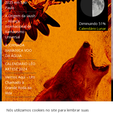
2025 em São
Paulo
A Origem da Iaush
– Aliança
Diminuindo 51%
Internacional de
Calendário Lunar
Xamanismo
Universal
A JORNADA
XAMANICA VOO
DA ÁGUIA
CALENDARIO LÉO
ARTESE 2024
Viemos Aqui – Um
Chamado à
Grande Roda da
Vida
Nós utilizamos cookies no site para lembrar suas