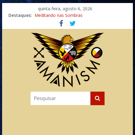
quinta-feira, agosto 6, 2026
Imaginação na Cura
Destaques:
Meditando nas Sombras
Autosuficiência: A Jornada do Espírito Ancestral
Xamanismo Universal
Totens – Caminho Espiritual – Crescimento