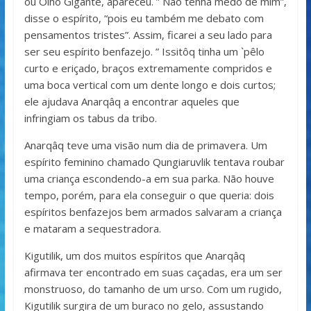
ou Olho Gigante, apareceu. ” Não tenha medo de mim”,
disse o espírito, “pois eu também me debato com
pensamentos tristes”. Assim, ficarei a seu lado para
ser seu espírito benfazejo. ” Issitôq tinha um `pêlo
curto e eriçado, braços extremamente compridos e
uma boca vertical com um dente longo e dois curtos;
ele ajudava Anarqâq a encontrar aqueles que
infringiam os tabus da tribo.
Anarqâq teve uma visão num dia de primavera. Um
espírito feminino chamado Qungiaruvlik tentava roubar
uma criança escondendo-a em sua parka. Não houve
tempo, porém, para ela conseguir o que queria: dois
espíritos benfazejos bem armados salvaram a criança
e mataram a sequestradora.
Kigutilik, um dos muitos espíritos que Anarqâq
afirmava ter encontrado em suas caçadas, era um ser
monstruoso, do tamanho de um urso. Com um rugido,
Kigutilik surgira de um buraco no gelo, assustando