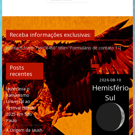
Receba informações exclusivas:
[contact-form-7 id="8450" title="Formulário de contato 1"]
Posts
recentes
2026-08-10
Hemisfério
Iaush leva o
Xamanismo
Sul
Universal ao
Festival Híbrido
2025 em São
Paulo
A Origem da Iaush