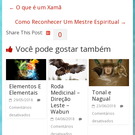
←
O que é um Xamã
Como Reconhecer Um Mestre Espiritual
→
Share This Post:
0
Você pode gostar também
Elementos E
Roda
Tonal e
Elementais
Medicinal –
Nagual
Direção
29/05/2018
Leste –
23/06/2018
Comentários
Wabun
Comentários
desativados
04/06/2018
desativados
Comentários
desativados