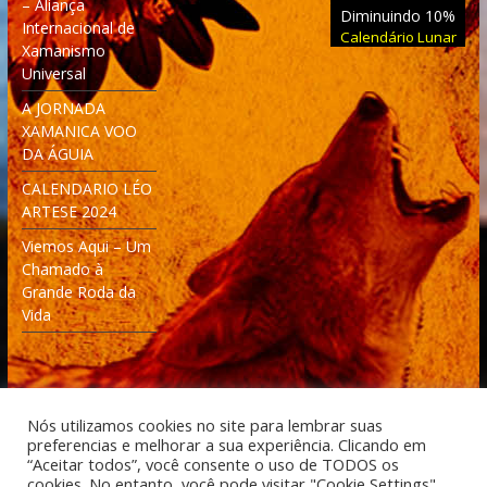
– Aliança
Diminuindo 10%
Internacional de
Calendário Lunar
Xamanismo
Universal
A JORNADA
XAMANICA VOO
DA ÁGUIA
CALENDARIO LÉO
ARTESE 2024
Viemos Aqui – Um
Chamado à
Grande Roda da
Vida
Nós utilizamos cookies no site para lembrar suas
preferencias e melhorar a sua experiência. Clicando em
Desenvolvido: Moleculas4D - Engenharia Espacial e
“Aceitar todos”, você consente o uso de TODOS os
Tecnologia [moleculas4d.com.br]
cookies. No entanto, você pode visitar "Cookie Settings"