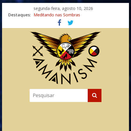
segunda-feira, agosto 10, 2026
Destaques:
Meditando nas Sombras
Autosuficiência: A Jornada do Espírito Ancestral
Xamanismo Universal
Totens – Caminho Espiritual – Crescimento
Imaginação na Cura