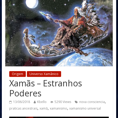
Origem
Universo Xamânico
Xamãs – Estranhos
Poderes
,
13/06/2018
Kbello
5290 Views
nova consciencia
,
,
,
praticas ancestrais
xamã
xamanismo
xamanismo universal