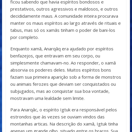
ficou sabendo que havia espíritos bondosos e
prestativos, outros agressivos e maldosos, e outros
decididamente maus. A comunidade inteira procurava
manter os maus espíritos ao largo através de rituais e
tabus, mas só os xamãs tinham o poder de bani-los
por completo.
Enquanto xamã, Anarqâq era ajudado por espíritos
benfazejos, que entravam em seu corpo, ou
simplesmente chamavam-no. Ao responder, o xamã
absorvia os poderes deles. Muitos espíritos bons
faziam sua primeira aparição sob a forma de monstros
ou animais ferozes que deviam ser conquistados ou
subjugados, mas ao conquistar sua boa vontade,
mostravam uma lealdade sem limite.
Para Anarqâc, o espírito Igtuk era responsável pelos
estrondos que às vezes se ouviam vindos das
montanhas articas. Na descrição do xamã, Igtuk tinha
apenas um grande olho, situado entre os braços. Sua