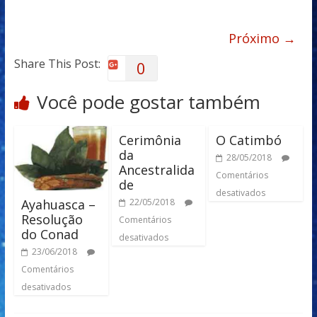
Próximo →
Share This Post:
0
Você pode gostar também
Cerimônia
O Catimbó
da
28/05/2018
Ancestralida
Comentários
de
desativados
Ayahuasca –
22/05/2018
Resolução
Comentários
do Conad
desativados
23/06/2018
Comentários
desativados