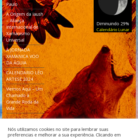
Paulo
A Origem da Iaush
– Aliança
Diminuindo 29%
Internacional de
Calendário Lunar
Xamanismo
Universal
A JORNADA
XAMANICA VOO
DA ÁGUIA
CALENDARIO LÉO
ARTESE 2024
Viemos Aqui – Um
Chamado à
Grande Roda da
Vida
Nós utilizamos cookies no site para lembrar suas
preferencias e melhorar a sua experiência. Clicando em