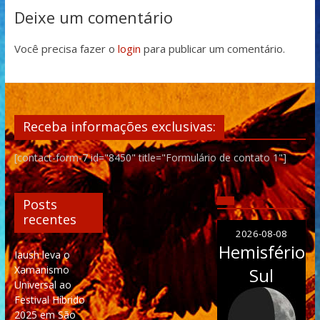
Deixe um comentário
Você precisa fazer o
login
para publicar um comentário.
Receba informações exclusivas:
[contact-form-7 id="8450" title="Formulário de contato 1"]
Posts
recentes
2026-08-08
Hemisfério
Iaush leva o
Xamanismo
Sul
Universal ao
Festival Híbrido
2025 em São