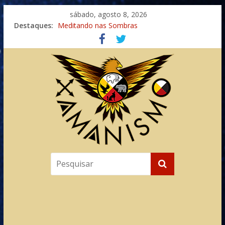
sábado, agosto 8, 2026
Destaques:
Meditando nas Sombras
Autosuficiência: A Jornada do Espírito Ancestral
Xamanismo Universal
Totens – Caminho Espiritual – Crescimento
Imaginação na Cura