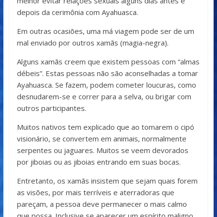
melhor evitar relações sexuais alguns dias antes e
depois da cerimônia com Ayahuasca.
Em outras ocasiões, uma má viagem pode ser de um
mal enviado por outros xamãs (magia-negra).
Alguns xamãs creem que existem pessoas com “almas
débeis”. Estas pessoas não são aconselhadas a tomar
Ayahuasca. Se fazem, podem cometer loucuras, como
desnudarem-se e correr para a selva, ou brigar com
outros participantes.
Muitos nativos tem explicado que ao tomarem o cipó
visionário, se convertem em animais, normalmente
serpentes ou jaguares. Muitos se veem devorados
por jiboias ou as jiboias entrando em suas bocas.
Entretanto, os xamãs insistem que sejam quais forem
as visões, por mais terríveis e aterradoras que
pareçam, a pessoa deve permanecer o mais calmo
que possa. Inclusive se aparecer um espírito maligno.