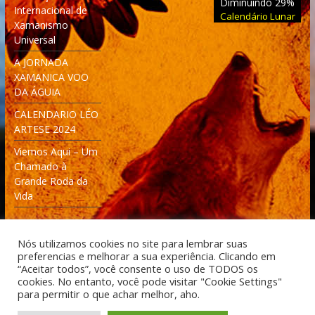
Diminuindo 29%
Internacional de
Calendário Lunar
Xamanismo
Universal
A JORNADA
XAMANICA VOO
DA ÁGUIA
CALENDARIO LÉO
ARTESE 2024
Viemos Aqui – Um
Chamado à
Grande Roda da
Vida
Nós utilizamos cookies no site para lembrar suas
preferencias e melhorar a sua experiência. Clicando em
“Aceitar todos”, você consente o uso de TODOS os
cookies. No entanto, você pode visitar "Cookie Settings"
Desenvolvido: Moleculas4D - Engenharia Espacial e
para permitir o que achar melhor, aho.
Tecnologia [moleculas4d.com.br]