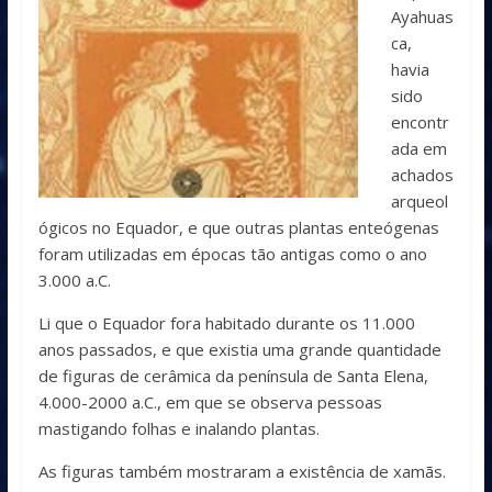
Ayahuas
ca,
havia
sido
encontr
ada em
achados
arqueol
ógicos no Equador, e que outras plantas enteógenas
foram utilizadas em épocas tão antigas como o ano
3.000 a.C.
Li que o Equador fora habitado durante os 11.000
anos passados, e que existia uma grande quantidade
de figuras de cerâmica da península de Santa Elena,
4.000-2000 a.C., em que se observa pessoas
mastigando folhas e inalando plantas.
As figuras também mostraram a existência de xamãs.