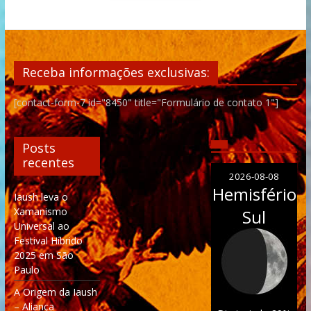
Receba informações exclusivas:
[contact-form-7 id="8450" title="Formulário de contato 1"]
Posts
recentes
2026-08-08
Hemisfério
Iaush leva o
Xamanismo
Sul
Universal ao
Festival Híbrido
2025 em São
Paulo
A Origem da Iaush
– Aliança