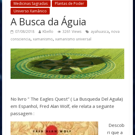
Medicinas Sagradas
Plantas de Poder
Universo Xamânico
A Busca da Águia
,
07/08/2018
Kbello
3261 Views
ayahuasca
nova
,
,
consciencia
xamanismo
xamanismo universal
No livro ” The Eagles Quest” ( La Busqueda Del Aguila)
em Espanhol, Fred Alan Wolf, ele relata a seguinte
passagem :
Descob
ri que a