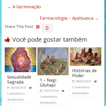
←
A Germinação
Farmacologia – Ayahuasca
→
Share This Post:
0
Você pode gostar também
Histórias de
Poder
Sexualidade
1 – Nagi
Sagrada
08/02/2019
Gluhapi
Comentários
06/06/2018
16/07/2018
desativados
Comentários
Comentários
desativados
desativados