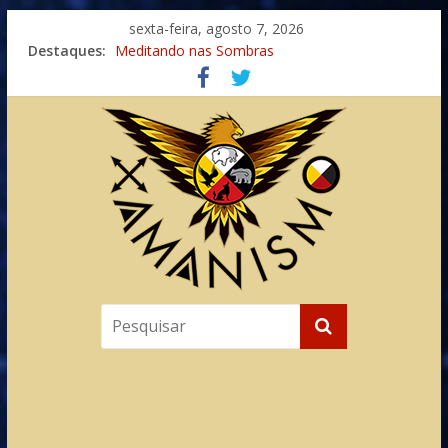
sexta-feira, agosto 7, 2026
Destaques:
Meditando nas Sombras
Autosuficiência: A Jornada do Espírito Ancestral
Xamanismo Universal
Totens – Caminho Espiritual – Crescimento
Imaginação na Cura