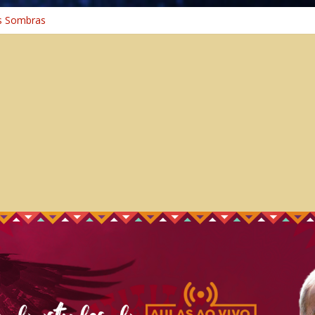
s Sombras
a: A Jornada do Espírito Ancestral
iversal
nho Espiritual – Crescimento
 Cura