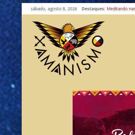
sábado, agosto 8, 2026
Destaques:
Meditando na
Autosuficiênci
Xamanismo Un
Totens – Cami
Imaginação na