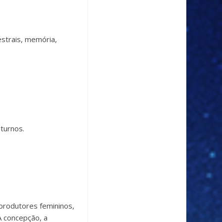
estrais, memória,
oturnos.
rodutores femininos,
 A concepção, a