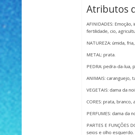
Atributos 
AFINIDADES: Emoção, int
fertilidade, cio, agricult
NATUREZA: úmida, fria, 
METAL: prata.
PEDRA: pedra-da-lua, p
ANIMAIS: caranguejo, ta
VEGETAIS: dama da noite
CORES: prata, branco, a
PERFUMES: dama da noite
PARTES E FUNÇÕES DO C
seios e olho esquerdo. 