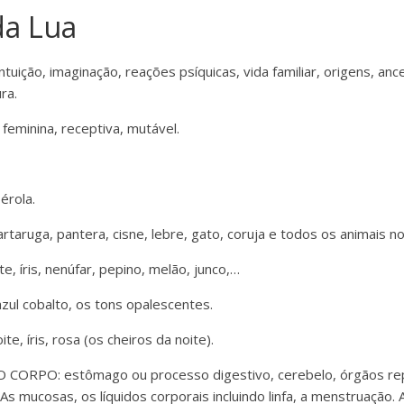
da Lua
uição, imaginação, reações psíquicas, vida familiar, origens, anc
ura.
feminina, receptiva, mutável.
érola.
rtaruga, pantera, cisne, lebre, gato, coruja e todos os animais n
, íris, nenúfar, pepino, melão, junco,…
zul cobalto, os tons opalescentes.
, íris, rosa (os cheiros da noite).
ORPO: estômago ou processo digestivo, cerebelo, órgãos rep
As mucosas, os líquidos corporais incluindo linfa, a menstruação.