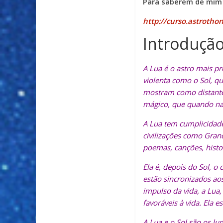
Para saberem de mim 
http://curso.astroth
Introduçã
A Lua é o astro mais p
violenta como o Sol, q
mostram como distantes
mágico, que quando nam
A Lua tem cumplicidade
civilizações como Gran
poemas, canções, histori
Ela é, depois do Sol, o
estão sincronizados ao
impulso da vida, a Lua,
favoráveis à vida. Ela es
A Lua e o Sol são os lu