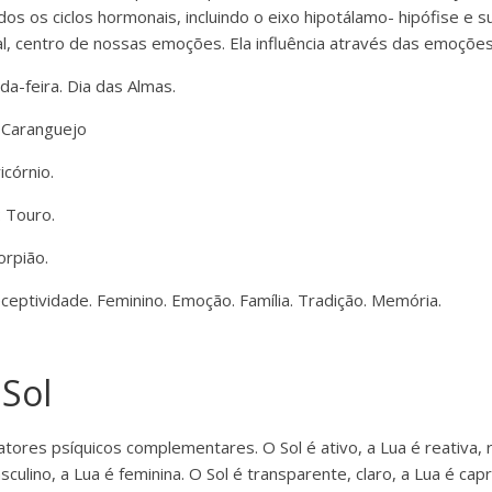
os os ciclos hormonais, incluindo o eixo hipotálamo- hipófise e s
al, centro de nossas emoções. Ela influência através das emoções
-feira. Dia das Almas.
Caranguejo
córnio.
 Touro.
rpião.
ptividade. Feminino. Emoção. Família. Tradição. Memória.
 Sol
fatores psíquicos complementares. O Sol é ativo, a Lua é reativa, 
sculino, a Lua é feminina. O Sol é transparente, claro, a Lua é ca