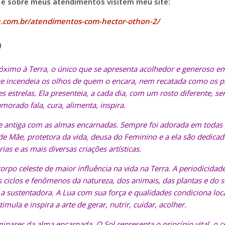
e sobre meus atendimentos visitem meu site:
on.com.br/atendimentos-com-hector-othon-2/
o
róximo à Terra, o único que se apresenta acolhedor e generoso e
ue incendeia os olhos de quem o encara, nem recatada como os pl
 estrelas. Ela presenteia, a cada dia, com um rosto diferente, s
orado fala, cura, alimenta, inspira.
 antiga com as almas encarnadas. Sempre foi adorada em todas a
de Mãe, protetora da vida, deusa do Feminino e a ela são dedicad
as e as mais diversas criações artísticas.
 corpo celeste de maior influência na vida na Terra. A periodicid
s ciclos e fenômenos da natureza, dos animais, das plantas e do 
 a sustentadora. A Lua com sua força e qualidades condiciona loc
timula e inspira a arte de gerar, nutrir, cuidar, acolher.
minares da alma encarnada. O Sol representa o princípio vital, o ce