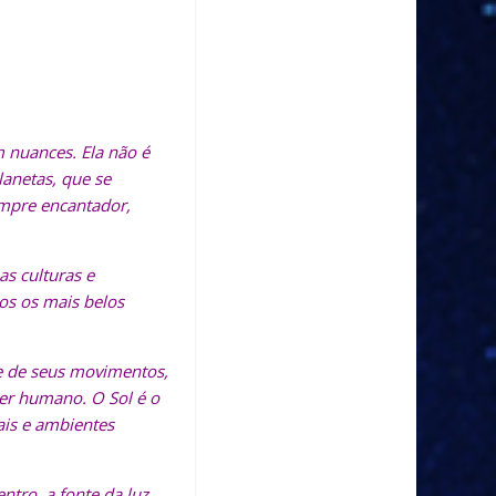
m nuances. Ela não é
anetas, que se
empre encantador,
s culturas e
os os mais belos
ade de seus movimentos,
ser humano. O Sol é o
ais e ambientes
ntro, a fonte da luz,