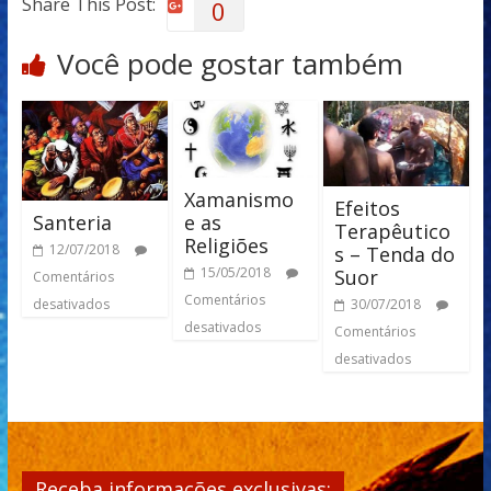
Share This Post:
0
Você pode gostar também
Xamanismo
Efeitos
Santeria
e as
Terapêutico
Religiões
12/07/2018
s – Tenda do
15/05/2018
Suor
Comentários
Comentários
desativados
30/07/2018
desativados
Comentários
desativados
Receba informações exclusivas: