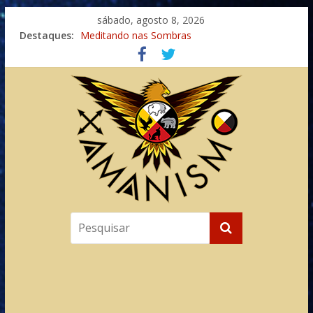
sábado, agosto 8, 2026
Destaques:
Meditando nas Sombras
Autosuficiência: A Jornada do Espírito Ancestral
Xamanismo Universal
Totens – Caminho Espiritual – Crescimento
Imaginação na Cura