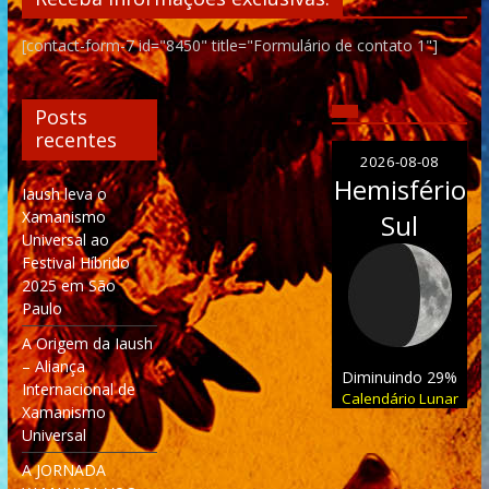
[contact-form-7 id="8450" title="Formulário de contato 1"]
Posts
recentes
2026-08-08
Hemisfério
Iaush leva o
Xamanismo
Sul
Universal ao
Festival Híbrido
2025 em São
Paulo
A Origem da Iaush
– Aliança
Diminuindo 29%
Internacional de
Calendário Lunar
Xamanismo
Universal
A JORNADA