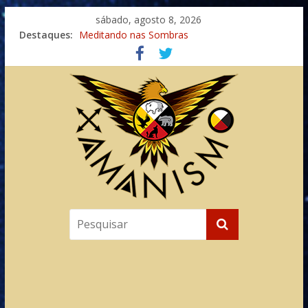
sábado, agosto 8, 2026
Destaques:
Meditando nas Sombras
Autosuficiência: A Jornada do Espírito Ancestral
Xamanismo Universal
Totens – Caminho Espiritual – Crescimento
Imaginação na Cura