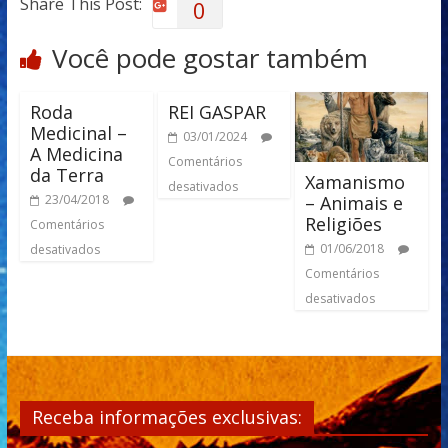
Share This Post:
0
Você pode gostar também
Roda
REI GASPAR
Medicinal –
03/01/2024
A Medicina
Comentários
da Terra
Xamanismo
desativados
– Animais e
23/04/2018
Religiões
Comentários
01/06/2018
desativados
Comentários
desativados
Receba informações exclusivas: