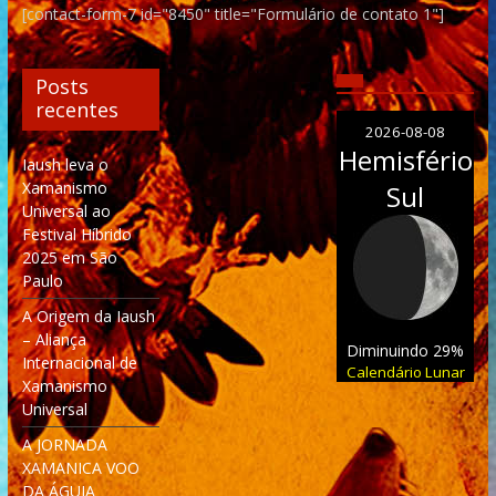
[contact-form-7 id="8450" title="Formulário de contato 1"]
Posts
recentes
2026-08-08
Hemisfério
Iaush leva o
Xamanismo
Sul
Universal ao
Festival Híbrido
2025 em São
Paulo
A Origem da Iaush
– Aliança
Diminuindo 29%
Internacional de
Calendário Lunar
Xamanismo
Universal
A JORNADA
XAMANICA VOO
DA ÁGUIA