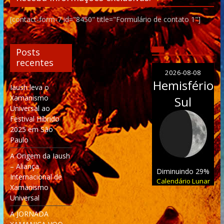
[contact-form-7 id="8450" title="Formulário de contato 1"]
Posts
recentes
2026-08-08
Hemisfério
Iaush leva o
Xamanismo
Sul
Universal ao
Festival Híbrido
2025 em São
Paulo
A Origem da Iaush
– Aliança
Diminuindo 29%
Internacional de
Calendário Lunar
Xamanismo
Universal
A JORNADA