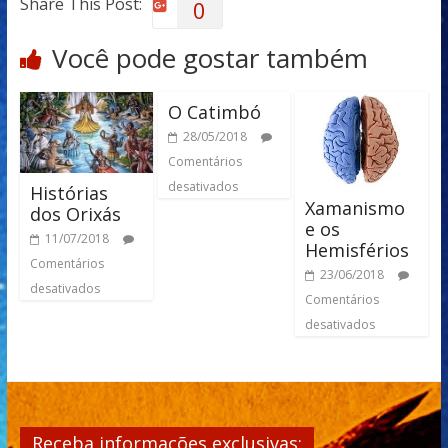
Share This Post:
0
Você pode gostar também
O Catimbó
28/05/2018
Comentários
desativados
Histórias
Xamanismo
dos Orixás
e os
11/07/2018
Hemisférios
Comentários
23/06/2018
desativados
Comentários
desativados
Receba informações exclusivas: