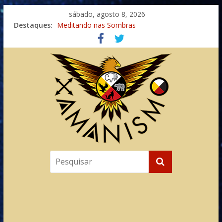
sábado, agosto 8, 2026
Destaques:
Meditando nas Sombras
Autosuficiência: A Jornada do Espírito Ancestral
Xamanismo Universal
Totens – Caminho Espiritual – Crescimento
Imaginação na Cura