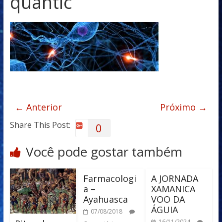
quantic
← Anterior
Próximo →
Share This Post:
0
Você pode gostar também
Farmacologi
A JORNADA
a –
XAMANICA
Ayahuasca
VOO DA
ÁGUIA
07/08/2018
16/11/2024