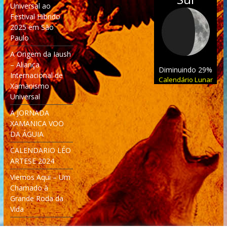
Universal ao
Festival Híbrido
2025 em São
Paulo
A Origem da Iaush
– Aliança
Diminuindo 29%
Internacional de
Calendário Lunar
Xamanismo
Universal
A JORNADA
XAMANICA VOO
DA ÁGUIA
CALENDARIO LÉO
ARTESE 2024
Viemos Aqui – Um
Chamado à
Grande Roda da
Vida