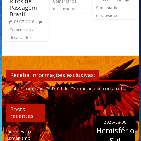
Ritos de
Comentários
Passagem
Comentários
desativados
Brasil
desativados
05/07/2018
Comentários
desativados
Receba informações exclusivas:
[contact-form-7 id="8450" title="Formulário de contato 1"]
Posts
recentes
2026-08-08
Hemisfério
Iaush leva o
Xamanismo
Sul