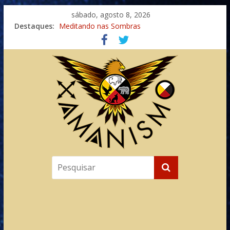
sábado, agosto 8, 2026
Destaques:
Meditando nas Sombras
Autosuficiência: A Jornada do Espírito Ancestral
Xamanismo Universal
Totens – Caminho Espiritual – Crescimento
Imaginação na Cura