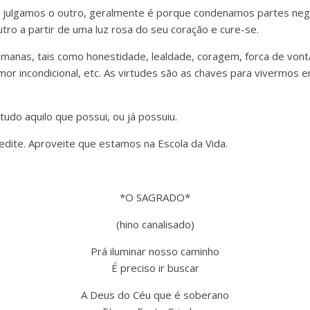
u julgamos o outro, geralmente é porque condenamos partes ne
tro a partir de uma luz rosa do seu coração e cure-se.
umanas, tais como honestidade, lealdade, coragem, forca de vont
or incondicional, etc. As virtudes são as chaves para vivermos e
udo aquilo que possui, ou já possuiu.
medite. Aproveite que estamos na Escola da Vida.
*O SAGRADO*
(hino canalisado)
Prá iluminar nosso caminho
É preciso ir buscar
A Deus do Céu que é soberano