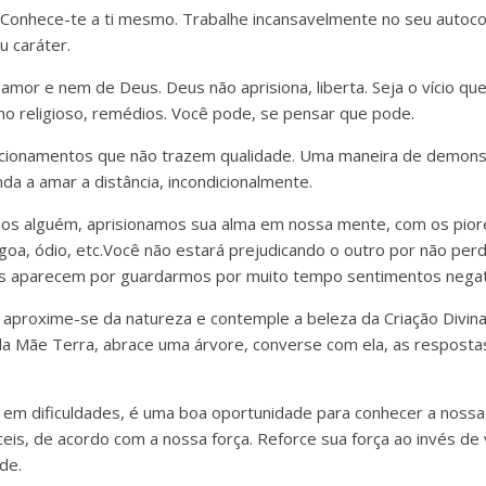
 Conhece-te a ti mesmo. Trabalhe incansavelmente no seu autoc
 caráter.
 amor e nem de Deus. Deus não aprisiona, liberta. Seja o vício que 
smo religioso, remédios. Você pode, se pensar que pode.
acionamentos que não trazem qualidade. Uma maneira de demons
nda a amar a distância, incondicionalmente.
s alguém, aprisionamos sua alma em nossa mente, com os piore
ágoa, ódio, etc.Você não estará prejudicando o outro por não per
 aparecem por guardarmos por muito tempo sentimentos negat
, aproxime-se da natureza e contemple a beleza da Criação Divina
a Mãe Terra, abrace uma árvore, converse com ela, as respostas
m dificuldades, é uma boa oportunidade para conhecer a nossa 
áceis, de acordo com a nossa força. Reforce sua força ao invés de 
de.