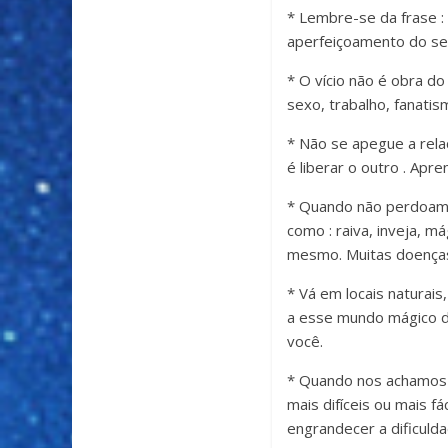
* Lembre-se da frase :
aperfeiçoamento do seu
* O vício não é obra do
sexo, trabalho, fanati
* Não se apegue a rel
é liberar o outro . Apre
* Quando não perdoamo
como : raiva, inveja, m
mesmo. Muitas doenças
* Vá em locais naturais
a esse mundo mágico d
você.
* Quando nos achamos e
mais difíceis ou mais f
engrandecer a dificulda