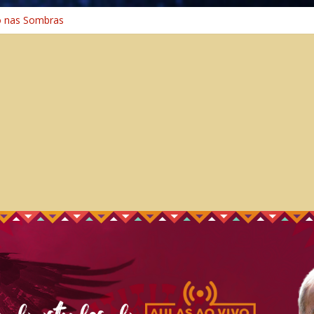
o nas Sombras
ência: A Jornada do Espírito Ancestral
 Universal
Caminho Espiritual – Crescimento
o na Cura