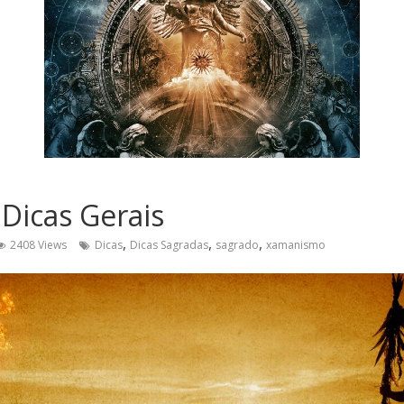
Dicas Gerais
,
,
,
2408 Views
Dicas
Dicas Sagradas
sagrado
xamanismo