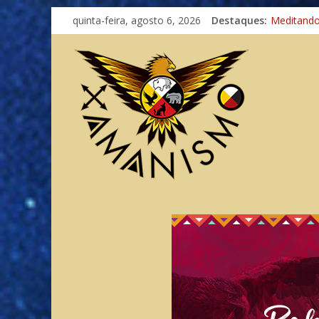
quinta-feira, agosto 6, 2026
Destaques:
Meditand
Autosufici
Xamanismo
Totens – 
Imaginaçã