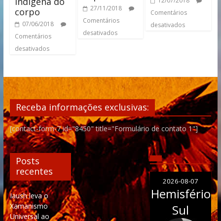
Indigena do
12/07/2018
27/11/2018
corpo
Comentários
Comentários
07/06/2018
desativados
desativados
Comentários
desativados
Receba informações exclusivas:
[contact-form-7 id="8450" title="Formulário de contato 1"]
Posts
recentes
2026-08-07
Hemisfério
Iaush leva o
Xamanismo
Sul
Universal ao