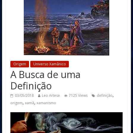
Origem
Universo Xamânico
A Busca de uma
Definição
,
03/05/2018
Leo Artese
7125 Views
definição
,
,
origem
xamã
xamanismo