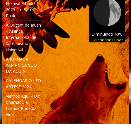
Festival Híbrido
2025 em São
Paulo
A Origem da Iaush
– Aliança
Diminuindo 40%
Internacional de
Calendário Lunar
Xamanismo
Universal
A JORNADA
XAMANICA VOO
DA ÁGUIA
CALENDARIO LÉO
ARTESE 2024
Viemos Aqui – Um
Chamado à
Grande Roda da
Vida