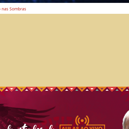
o na Cura
o nas Sombras
ência: A Jornada do Espírito Ancestral
 Universal
Caminho Espiritual – Crescimento