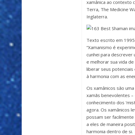
xamânica ao contexto co
Terra, The Medicine W
Inglaterra.
Texto escrito em 1995
“Xamanismo é experimen
cunhei para descrever 
e melhorar sua vida de 
liberar seus potenciais
à harmonia com as ener
Os xamânicos são uma 
xamãs benevolentes – o
conhecimento dos ‘misté
agora. Os xamânicos le
possam ser facilmente
a eles de maneira posit
harmonia dentro de si.