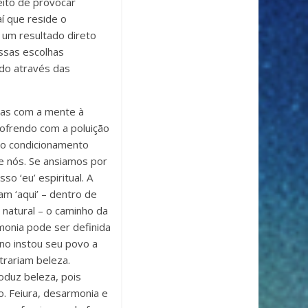
eito de provocar
í que reside o
um resultado direto
ssas escolhas
ndo através das
itas com a mente à
ofrendo com a poluição
elo condicionamento
e nós. Se ansiamos por
 ‘eu’ espiritual. A
m ‘aqui’ – dentro de
natural – o caminho da
monia pode ser definida
no instou seu povo a
trariam beleza.
oduz beleza, pois
o. Feiura, desarmonia e