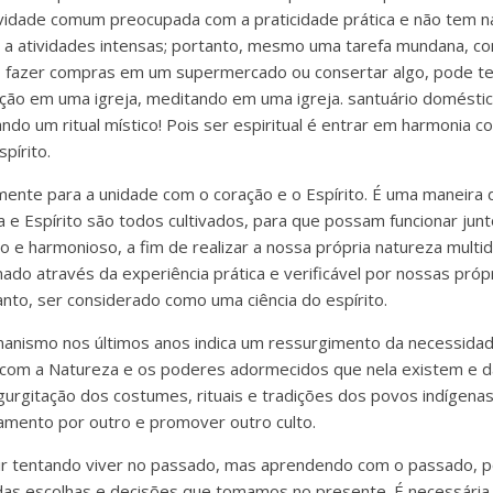
tividade comum preocupada com a praticidade prática e não tem n
a atividades intensas; portanto, mesmo uma tarefa mundana, c
a, fazer compras em um supermercado ou consertar algo, pode ter 
ção em uma igreja, meditando em uma igreja. santuário domésti
ndo um ritual místico! Pois ser espiritual é entrar em harmonia c
pírito.
ente para a unidade com o coração e o Espírito. É uma maneira 
 e Espírito são todos cultivados, para que possam funcionar ju
o e harmonioso, a fim de realizar a nossa própria natureza multi
ado através da experiência prática e verificável por nossas pró
to, ser considerado como uma ciência do espírito.
anismo nos últimos anos indica um ressurgimento da necessida
 com a Natureza e os poderes adormecidos que nela existem e d
gurgitação dos costumes, rituais e tradições dos povos indígena
namento por outro e promover outro culto.
 tentando viver no passado, mas aprendendo com o passado, 
 das escolhas e decisões que tomamos no presente. É necessári