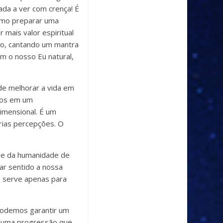
ada a ver com crença! É
omo preparar uma
mais valor espiritual
co, cantando um mantra
om o nosso Eu natural,
de melhorar a vida em
ntos em um
dimensional. É um
prias percepções. O
de da humanidade de
ar sentido a nossa
s serve apenas para
podemos garantir um
a uma progressão que