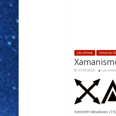
Léo Artese
Universo X
Xamanism
07/07/2020
Leo Artes
Kenneth Meadows (1925