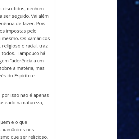
m discutidos, nenhum
a ser seguido. Vai além
iência de fazer. Pois
ões impostas pelo
 si mesmo. Os xamânicos
religioso e racial, traz
de todos. Tampouco há
gem “aderência a um
 sobre a matéria, mas
és do Espírito e
 por isso não é apenas
baseado na natureza,
 quem e o que
Os xamânicos nos
smo que ser religioso.