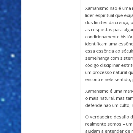
Xamanismo não é uma re
líder espiritual que ex
dos limites da crença,
as respostas para algu
condicionamento histór
identificam uma essência
essa essência ao século
semelhança com sistem
código disciplinar est
um processo natural qu
encontre nele sentido, 
Xamanismo é uma maneir
o mais natural, mas ta
defende não um culto,
O verdadeiro desafio d
realmente somos – um E
ajudam a entender de n