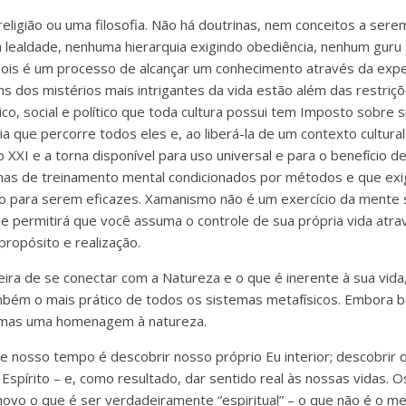
ligião ou uma filosofia. Não há doutrinas, nem conceitos a sere
ija lealdade, nenhuma hierarquia exigindo obediência, nenhum guru 
 pois é um processo de alcançar um conhecimento através da exper
ns dos mistérios mais intrigantes da vida estão além das restriç
ico, social e político que toda cultura possui tem Imposto sobre
 que percorre todos eles e, ao liberá-la de um contexto cultural, 
 XXI e a torna disponível para uso universal e para o benefício 
as de treinamento mental condicionados por métodos e que exi
rito para serem eficazes. Xamanismo não é um exercício da mente
e permitirá que você assuma o controle de sua própria vida atrav
propósito e realização.
a de se conectar com a Natureza e o que é inerente à sua vida,
mbém o mais prático de todos os sistemas metafísicos. Embora 
 mas uma homenagem à natureza.
e nosso tempo é descobrir nosso próprio Eu interior; descobrir
spírito – e, como resultado, dar sentido real às nossas vidas. 
ovo o que é ser verdadeiramente “espiritual” – o que não é o me