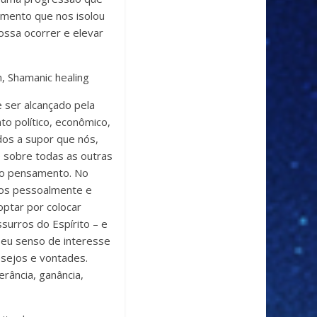
namento que nos isolou
ossa ocorrer e elevar
 ser alcançado pela
to político, econômico,
dos a supor que nós,
 sobre todas as outras
do pensamento. No
mos pessoalmente e
ptar por colocar
urros do Espírito – e
seu senso de interesse
esejos e vontades.
erância, ganância,