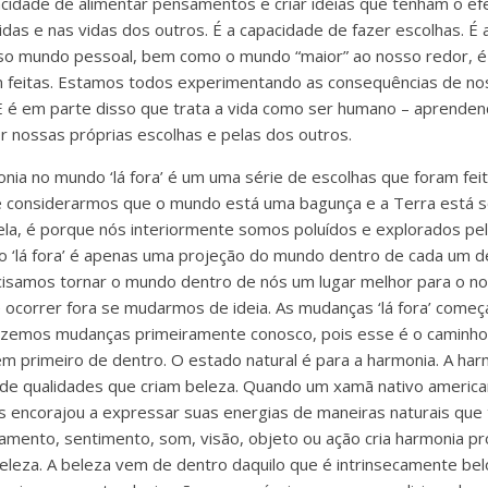
acidade de alimentar pensamentos e criar idéias que tenham o ef
as e nas vidas dos outros. É a capacidade de fazer escolhas. É a
so mundo pessoal, bem como o mundo “maior” ao nosso redor, é 
m feitas. Estamos todos experimentando as consequências de no
s. E é em parte disso que trata a vida como ser humano – aprende
or nossas próprias escolhas e pelas dos outros.
onia no mundo ‘lá fora’ é um uma série de escolhas que foram fe
Se considerarmos que o mundo está uma bagunça e a Terra está s
a ela, é porque nós interiormente somos poluídos e explorados p
 ‘lá fora’ é apenas uma projeção do mundo dentro de cada um d
samos tornar o mundo dentro de nós um lugar melhor para o nosso
ocorrer fora se mudarmos de ideia. As mudanças ‘lá fora’ começa
azemos mudanças primeiramente conosco, pois esse é o caminho 
m primeiro de dentro. O estado natural é para a harmonia. A har
e qualidades que criam beleza. Quando um xamã nativo america
os encorajou a expressar suas energias de maneiras naturais que 
amento, sentimento, som, visão, objeto ou ação cria harmonia pr
beleza. A beleza vem de dentro daquilo que é intrinsecamente bel