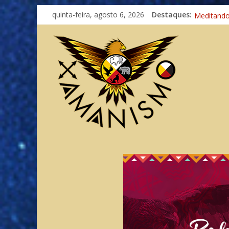
quinta-feira, agosto 6, 2026
Destaques:
Imaginaçã
Meditand
Autosufici
Xamanismo
Totens – 