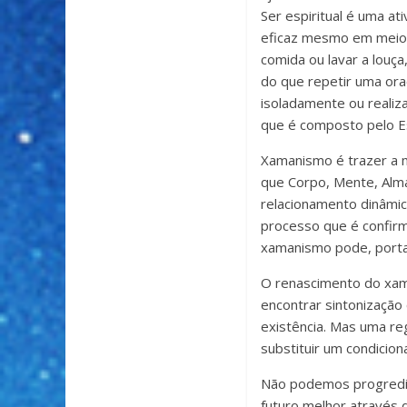
Ser espiritual é uma a
eficaz mesmo em meio 
comida ou lavar a louç
do que repetir uma ora
isoladamente ou realiza
que é composto pelo Es
Xamanismo é trazer a m
que Corpo, Mente, Alma
relacionamento dinâmic
processo que é confirm
xamanismo pode, portan
O renascimento do xam
encontrar sintonização
existência. Mas uma re
substituir um condicio
Não podemos progredir
futuro melhor através