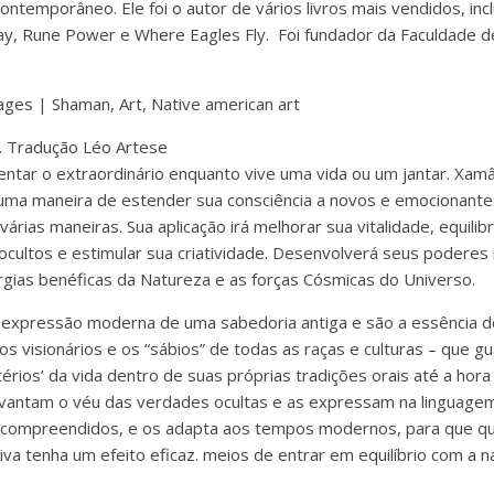
ntemporâneo. Ele foi o autor de vários livros mais vendidos, inc
ay, Rune Power e Where Eagles Fly. Foi fundador da Faculdade 
. Tradução Léo Artese
tar o extraordinário enquanto vive uma vida ou um jantar. Xamâ
uma maneira de estender sua consciência a novos e emocionante
várias maneiras. Sua aplicação irá melhorar sua vitalidade, equili
 ocultos e estimular sua criatividade. Desenvolverá seus poderes
gias benéficas da Natureza e as forças Cósmicas do Universo.
expressão moderna de uma sabedoria antiga e são a essência 
s visionários e os “sábios” de todas as raças e culturas – que 
rios’ da vida dentro de suas próprias tradições orais até a hora
vantam o véu das verdades ocultas e as expressam na linguagem
 compreendidos, e os adapta aos tempos modernos, para que 
iva tenha um efeito eficaz. meios de entrar em equilíbrio com a 