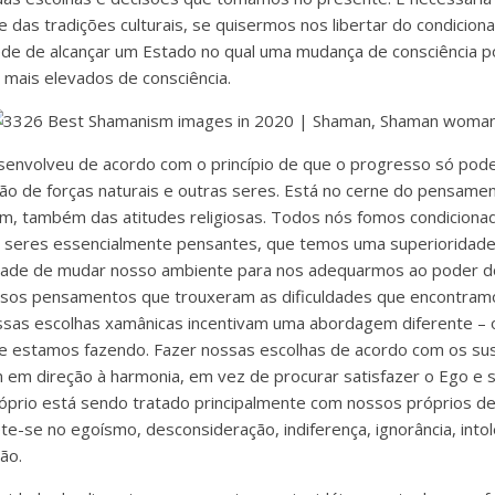
e das tradições culturais, se quisermos nos libertar do condicio
de de alcançar um Estado no qual uma mudança de consciência p
 mais elevados de consciência.
esenvolveu de acordo com o princípio de que o progresso só pode
ão de forças naturais e outras seres. Está no cerne do pensamen
 sim, também das atitudes religiosas. Todos nós fomos condiciona
seres essencialmente pensantes, que temos uma superioridade
idade de mudar nosso ambiente para nos adequarmos ao poder 
ssos pensamentos que trouxeram as dificuldades que encontra
sas escolhas xamânicas incentivam uma abordagem diferente – o
 estamos fazendo. Fazer nossas escolhas de acordo com os suss
 em direção à harmonia, em vez de procurar satisfazer o Ego e 
róprio está sendo tratado principalmente com nossos próprios d
e-se no egoísmo, desconsideração, indiferença, ignorância, intol
ão.