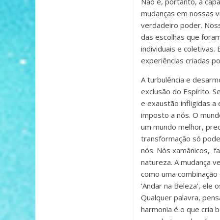
Não é, portanto, a cap
mudanças em nossas vid
verdadeiro poder. Nos
das escolhas que fora
individuais e coletiva
experiências criadas p
A turbulência e desarm
exclusão do Espírito. 
e exaustão infligidas 
imposto a nós. O mundo
um mundo melhor, preci
transformação só pode 
nós. Nós xamânicos, f
natureza. A mudança ve
como uma combinação d
‘Andar na Beleza’, ele 
Qualquer palavra, pens
harmonia é o que cria 