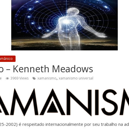
amânico
o – Kenneth Meadows
,
e
3969 Views
xamanismo
xamanismo universal
-2002) é respeitado internacionalmente por seu trabalho na a