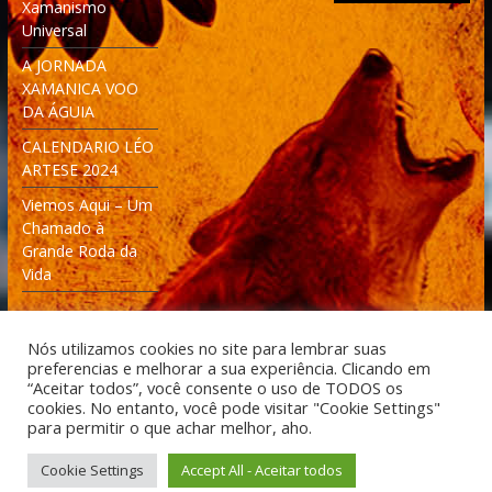
Xamanismo
Universal
A JORNADA
XAMANICA VOO
DA ÁGUIA
CALENDARIO LÉO
ARTESE 2024
Viemos Aqui – Um
Chamado à
Grande Roda da
Vida
Nós utilizamos cookies no site para lembrar suas
preferencias e melhorar a sua experiência. Clicando em
“Aceitar todos”, você consente o uso de TODOS os
cookies. No entanto, você pode visitar "Cookie Settings"
Desenvolvido: Moleculas4D - Engenharia Espacial e
para permitir o que achar melhor, aho.
Tecnologia [moleculas4d.com.br]
Cookie Settings
Accept All - Aceitar todos