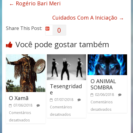
←
Rogério Bari Meri
Cuidados Com A Iniciação
→
Share This Post:
0
Você pode gostar também
O ANIMAL
Tesengridad
SOMBRA
e
02/06/2018
O Xamã
07/07/2018
Comentários
07/06/2018
Comentários
desativados
Comentários
desativados
desativados