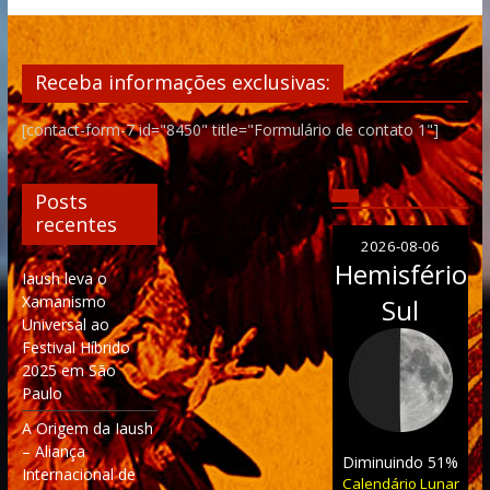
Receba informações exclusivas:
[contact-form-7 id="8450" title="Formulário de contato 1"]
Posts
recentes
2026-08-06
Hemisfério
Iaush leva o
Xamanismo
Sul
Universal ao
Festival Híbrido
2025 em São
Paulo
A Origem da Iaush
– Aliança
Diminuindo 51%
Internacional de
Calendário Lunar