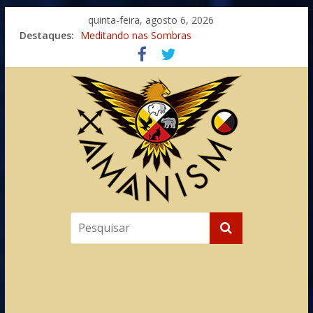
quinta-feira, agosto 6, 2026
Imaginação na Cura
Destaques:
Meditando nas Sombras
Autosuficiência: A Jornada do Espírito Ancestral
Xamanismo Universal
Totens – Caminho Espiritual – Crescimento