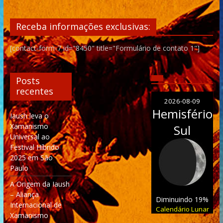
Receba informações exclusivas:
[contact-form-7 id="8450" title="Formulário de contato 1"]
Posts
recentes
2026-08-09
Hemisfério
Iaush leva o
Xamanismo
Sul
Universal ao
Festival Híbrido
2025 em São
Paulo
A Origem da Iaush
– Aliança
Diminuindo 19%
Internacional de
Calendário Lunar
Xamanismo