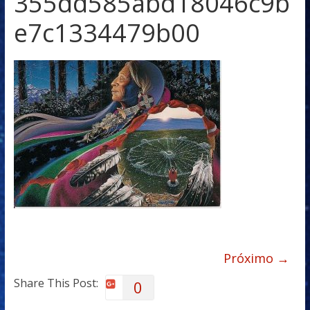
355dd585abd18046c9b
e7c1334479b00
Próximo →
Share This Post:
0