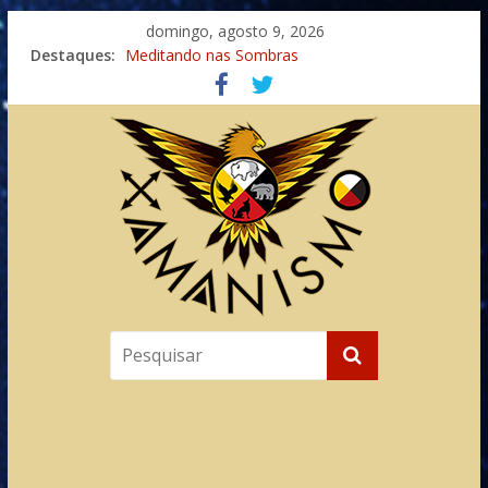
domingo, agosto 9, 2026
Destaques:
Meditando nas Sombras
Autosuficiência: A Jornada do Espírito Ancestral
Xamanismo Universal
Totens – Caminho Espiritual – Crescimento
Imaginação na Cura