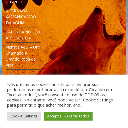
Universal
A JORNADA
XAMANICA VOO
DA ÁGUIA
CALENDARIO LÉO
ARTESE 2024
Viemos Aqui – Um
Chamado à
Grande Roda da
Vida
Nós utilizamos cookies no site para lembrar suas
preferencias e melhorar a sua experiência. Clicando em
“Aceitar todos”, você consente o uso de TODOS os
cookies. No entanto, você pode visitar "Cookie Settings"
Desenvolvido: Moleculas4D - Engenharia Espacial e
para permitir o que achar melhor, aho.
Tecnologia [moleculas4d.com.br]
Cookie Settings
Accept All - Aceitar todos