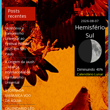
Posts
recentes
2026-08-07
Hemisfério
Iaush leva o
Xamanismo
Sul
Universal ao
Festival Híbrido
2025 em São
Paulo
A Origem da Iaush
– Aliança
Diminuindo 40%
Internacional de
Calendário Lunar
Xamanismo
Universal
A JORNADA
XAMANICA VOO
DA ÁGUIA
CALENDARIO LÉO