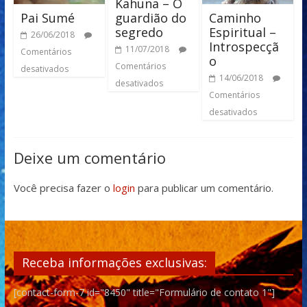
Kahuna – O
Pai Sumé
Caminho
guardião do
Espiritual –
segredo
26/06/2018
Introspecçã
11/07/2018
Comentários
o
Comentários
desativados
14/06/2018
desativados
Comentários
desativados
Deixe um comentário
Você precisa fazer o
login
para publicar um comentário.
Receba informações exclusivas:
[contact-form-7 id="8450" title="Formulário de contato 1"]