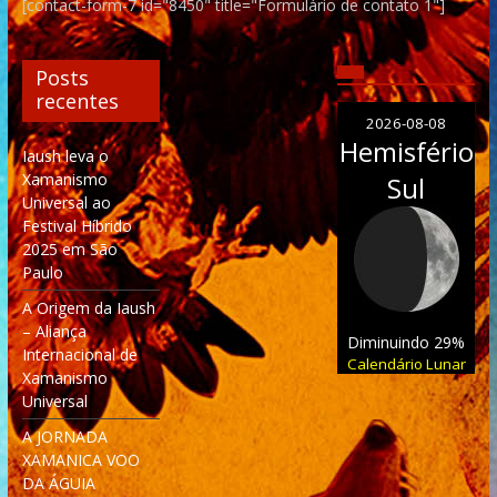
[contact-form-7 id="8450" title="Formulário de contato 1"]
Posts
recentes
2026-08-08
Hemisfério
Iaush leva o
Xamanismo
Sul
Universal ao
Festival Híbrido
2025 em São
Paulo
A Origem da Iaush
– Aliança
Diminuindo 29%
Internacional de
Calendário Lunar
Xamanismo
Universal
A JORNADA
XAMANICA VOO
DA ÁGUIA