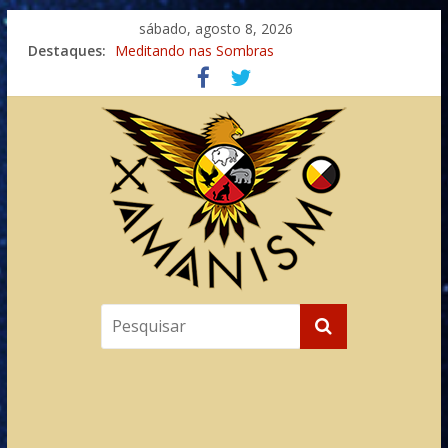
sábado, agosto 8, 2026
Destaques:
Meditando nas Sombras
Autosuficiência: A Jornada do Espírito Ancestral
Xamanismo Universal
Totens – Caminho Espiritual – Crescimento
Imaginação na Cura