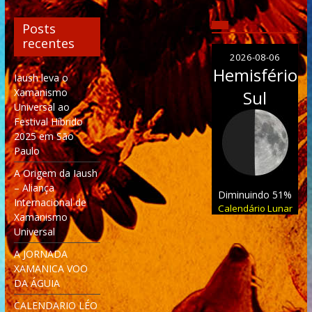
Posts
recentes
2026-08-06
Hemisfério
Iaush leva o
Xamanismo
Sul
Universal ao
Festival Híbrido
2025 em São
Paulo
A Origem da Iaush
– Aliança
Diminuindo 51%
Internacional de
Calendário Lunar
Xamanismo
Universal
A JORNADA
XAMANICA VOO
DA ÁGUIA
CALENDARIO LÉO