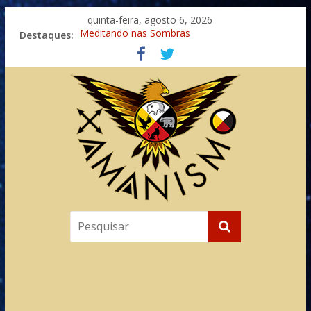
quinta-feira, agosto 6, 2026
Destaques:
Meditando nas Sombras
Autosuficiência: A Jornada do Espírito Ancestral
Xamanismo Universal
Totens – Caminho Espiritual – Crescimento
Imaginação na Cura