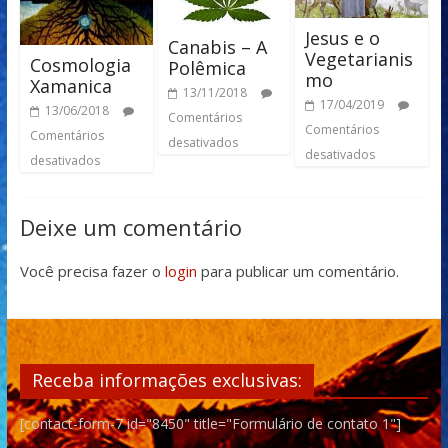
Jesus e o
Canabis – A
Vegetarianis
Cosmologia
Polêmica
mo
Xamanica
13/11/2018
17/04/2019
13/06/2018
Comentários
Comentários
Comentários
desativados
desativados
desativados
Deixe um comentário
Você precisa fazer o
login
para publicar um comentário.
Receba informações exclusivas:
[contact-form-7 id="8450" title="Formulário de contato 1"]