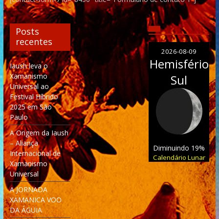
Posts
recentes
2026-08-09
Hemisfério
Iaush leva o
Xamanismo
Sul
Universal ao
Festival Híbrido
2025 em São
Paulo
A Origem da Iaush
– Aliança
Diminuindo 19%
Internacional de
Calendário Lunar
Xamanismo
Universal
A JORNADA
XAMANICA VOO
DA ÁGUIA