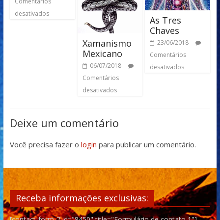
Comentários
desativados
As Tres
Chaves
Xamanismo
23/06/2018
Mexicano
Comentários
06/07/2018
desativados
Comentários
desativados
Deixe um comentário
Você precisa fazer o
login
para publicar um comentário.
Receba informações exclusivas:
[contact-form-7 id="8450" title="Formulário de contato 1"]