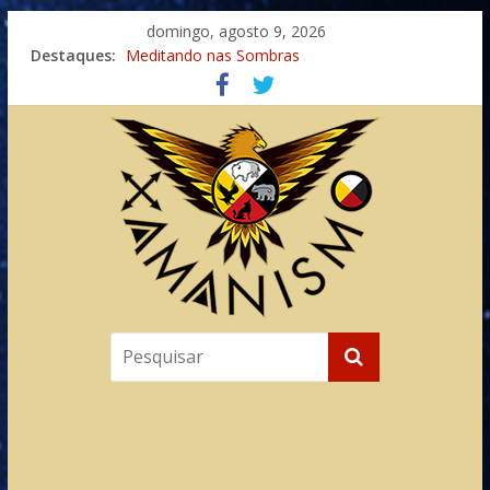
domingo, agosto 9, 2026
Destaques:
Meditando nas Sombras
Autosuficiência: A Jornada do Espírito Ancestral
Xamanismo Universal
Totens – Caminho Espiritual – Crescimento
Imaginação na Cura