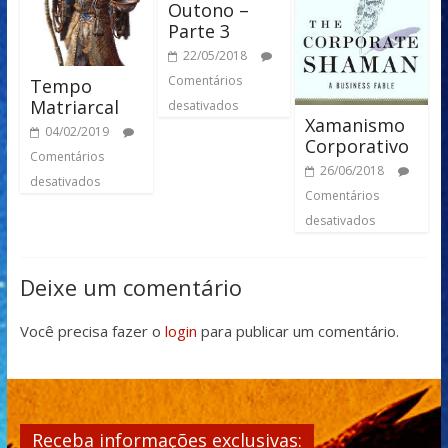
Outono –
Parte 3
22/05/2018
Comentários
Tempo
Matriarcal
desativados
Xamanismo
04/02/2019
Corporativo
Comentários
26/06/2018
desativados
Comentários
desativados
Deixe um comentário
Você precisa fazer o
login
para publicar um comentário.
Receba informações exclusivas: