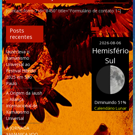
[contact-form-7 id="8450" title="Formulário de contato 1"]
Posts
recentes
2026-08-06
Hemisfério
Iaush leva o
Xamanismo
Sul
Universal ao
Festival Híbrido
2025 em São
Paulo
A Origem da Iaush
– Aliança
Diminuindo 51%
Internacional de
Calendário Lunar
Xamanismo
Universal
A JORNADA
XAMANICA VOO