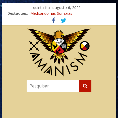
quinta-feira, agosto 6, 2026
Destaques:
Meditando nas Sombras
Autosuficiência: A Jornada do Espírito Ancestral
Xamanismo Universal
Totens – Caminho Espiritual – Crescimento
Imaginação na Cura