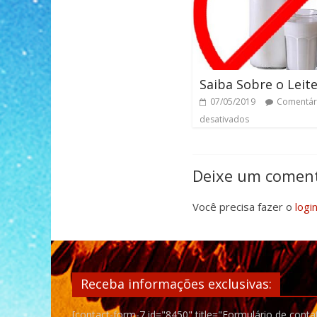
Saiba Sobre o Leit
07/05/2019
Comentár
desativados
Deixe um coment
Você precisa fazer o
logi
Receba informações exclusivas:
[contact-form-7 id="8450" title="Formulário de conta