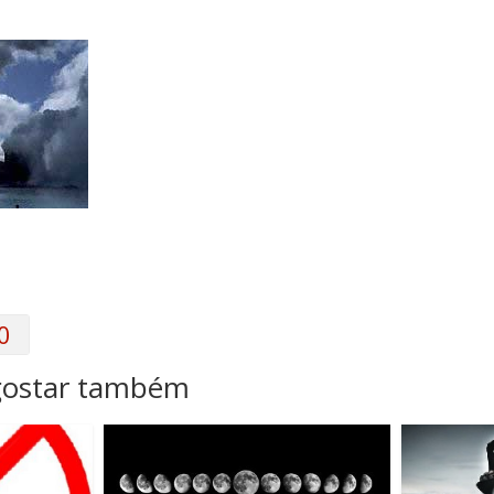
0
gostar também