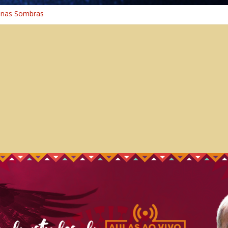
 nas Sombras
ncia: A Jornada do Espírito Ancestral
 Universal
aminho Espiritual – Crescimento
 na Cura