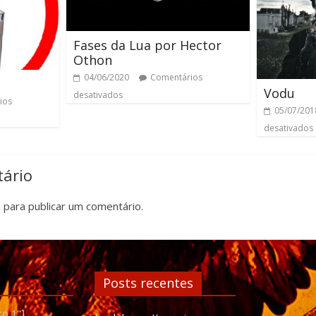
Fases da Lua por Hector
Othon
04/06/2020
Comentários
e
Vodu
desativados
ios
05/07/201
desativados
ário
n
para publicar um comentário.
Posts recentes
to 1"]