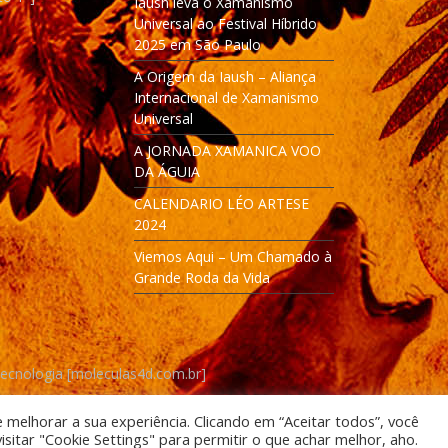
Iaush leva o Xamanismo
Universal ao Festival Híbrido
2025 em São Paulo
A Origem da Iaush – Aliança
Internacional de Xamanismo
Universal
A JORNADA XAMANICA VOO
DA ÁGUIA
CALENDARIO LÉO ARTESE
2024
Viemos Aqui – Um Chamado à
Grande Roda da Vida
Tecnologia [moleculas4d.com.br]
e melhorar a sua experiência. Clicando em “Aceitar todos”, você
itar "Cookie Settings" para permitir o que achar melhor, aho.