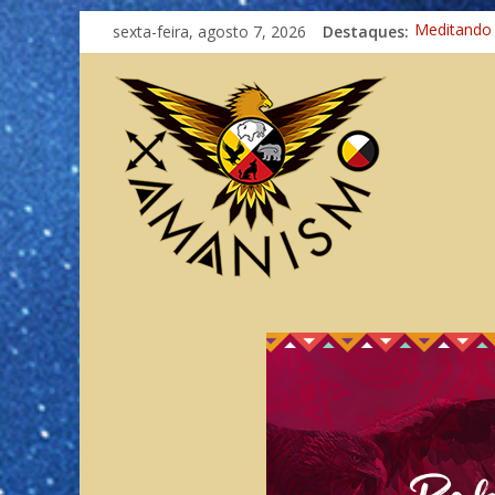
sexta-feira, agosto 7, 2026
Destaques:
Meditando
Autosuficiê
Xamanismo
Totens – C
Imaginação