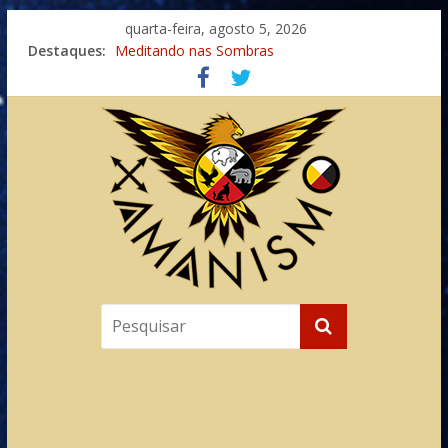
quarta-feira, agosto 5, 2026
Destaques:
Meditando nas Sombras
Autosuficiência: A Jornada do Espírito Ancestral
Xamanismo Universal
Totens – Caminho Espiritual – Crescimento
Imaginação na Cura