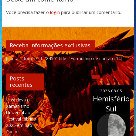
Você precisa fazer o
login
para publicar um comentário.
Receba informações exclusivas:
[contact-form-7 id="8450" title="Formulário de contato 1"]
Posts
recentes
2026-08-05
Hemisfério
Iaush leva o
Xamanismo
Sul
Universal ao
Festival Híbrido
2025 em São
Paulo