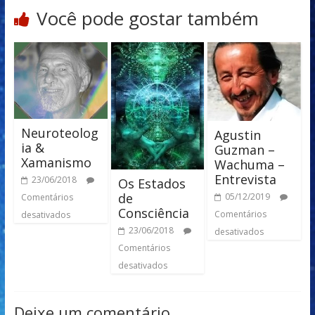
Você pode gostar também
Neuroteolog
Agustin
ia &
Guzman –
Xamanismo
Wachuma –
Entrevista
23/06/2018
Os Estados
de
05/12/2019
Comentários
Consciência
Comentários
desativados
23/06/2018
desativados
Comentários
desativados
Deixe um comentário