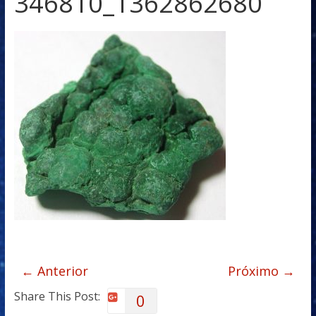
346810_1362862680
← Anterior
Próximo →
Share This Post:
0