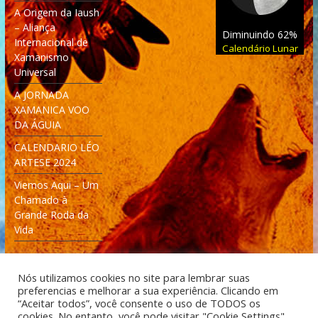
A Origem da Iaush
– Aliança
Diminuindo 62%
Internacional de
Calendário Lunar
Xamanismo
Universal
A JORNADA
XAMANICA VOO
DA ÁGUIA
CALENDARIO LÉO
ARTESE 2024
Viemos Aqui – Um
Chamado à
Grande Roda da
Vida
Nós utilizamos cookies no site para lembrar suas
preferencias e melhorar a sua experiência. Clicando em
“Aceitar todos”, você consente o uso de TODOS os
cookies. No entanto, você pode visitar "Cookie Settings"